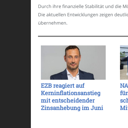
Durch ihre finanzielle Stabilität und die 
Die aktuellen Entwicklungen zeigen deutli
übernehmen.
EZB reagiert auf
NA
Kerninflationsanstieg
für
mit entscheidender
sc
Zinsanhebung im Juni
Mi