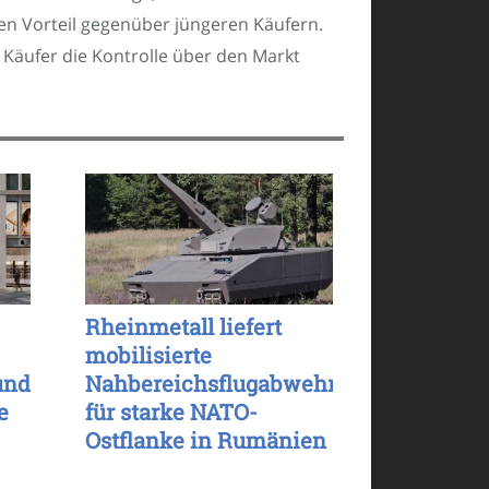
inen Vorteil gegenüber jüngeren Käufern.
e Käufer die Kontrolle über den Markt
Rheinmetall liefert
mobilisierte
und
Nahbereichsflugabwehr
e
für starke NATO-
Ostflanke in Rumänien