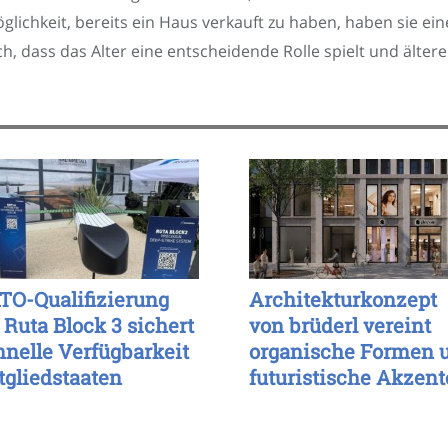
Möglichkeit, bereits ein Haus verkauft zu haben, haben sie e
ch, dass das Alter eine entscheidende Rolle spielt und älter
TO-Qualifizierung
Architekturkonzept
 Ruta Block 3 sichert
von brüderl vereint
hnelle Verfügbarkeit
organische Formen 
tgliedstaaten
futuristische Akzent