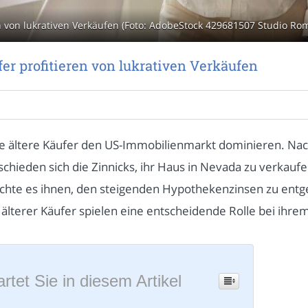
ren von lukrativen Verkäufen (Foto: AdobeStock 429681507 Studio Ro
ufer profitieren von lukrativen Verkäufen
, wie ältere Käufer den US-Immobilienmarkt dominieren. N
hieden sich die Zinnicks, ihr Haus in Nevada zu verkaufe
lichte es ihnen, den steigenden Hypothekenzinsen zu entg
 älterer Käufer spielen eine entscheidende Rolle bei ihrem
rtet Sie in diesem Artikel