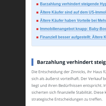
Barzahlung verhindert steigende Hypo
Ältere Käufer sind auf dem US-Immob
Ältere Käufer haben Vorteile bei M
Immobilienangebot knapp: Baby-Boo
Finanziell besser aufgestellt: Älte
Barzahlung verhindert steig
Die Entscheidung der Zinnicks, ihr Haus f
sich als äußerst vorteilhaft. Der Verkauf
liegt und ihren Bedürfnissen entspricht.
sicherten sich finanzielle Stabilität. Dies
strategische Entscheidungen zu treffen.