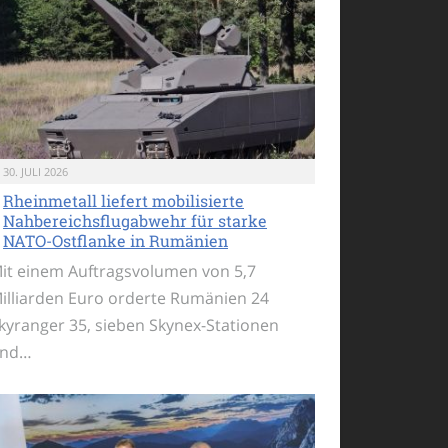
30. JULI 2026
Rheinmetall liefert mobilisierte
Nahbereichsflugabwehr für starke
NATO-Ostflanke in Rumänien
it einem Auftragsvolumen von 5,7
illiarden Euro orderte Rumänien 24
kyranger 35, sieben Skynex-Stationen
nd…