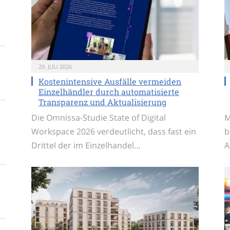
29. JULI 2026
Kostenintensive Ausfälle vermeiden
Einzelhändler durch automatisierte
Transparenz und Aktualisierung
Die Omnissa-Studie State of Digital
M
Workspace 2026 verdeutlicht, dass fast ein
b
Drittel der im Einzelhandel…
A