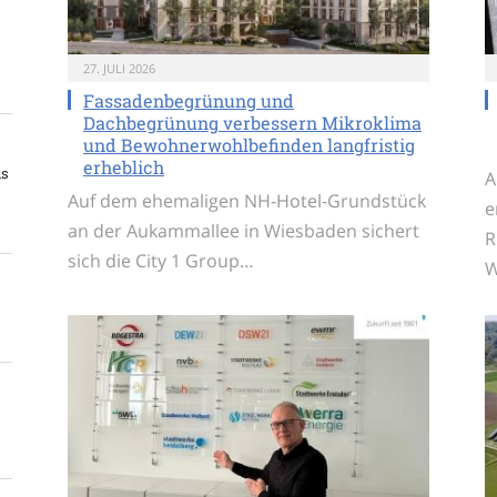
27. JULI 2026
Fassadenbegrünung und
Dachbegrünung verbessern Mikroklima
und Bewohnerwohlbefinden langfristig
erheblich
ns
A
Auf dem ehemaligen NH-Hotel-Grundstück
e
an der Aukammallee in Wiesbaden sichert
R
sich die City 1 Group…
W