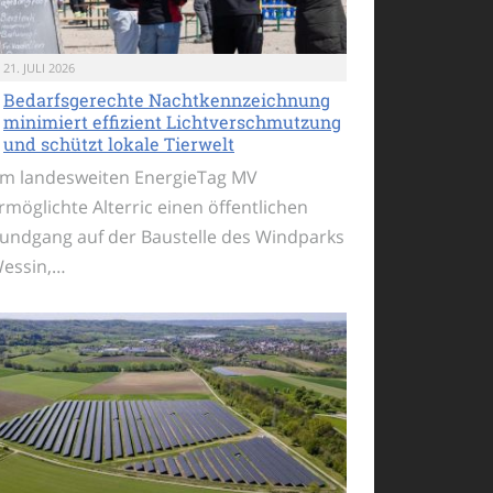
21. JULI 2026
Bedarfsgerechte Nachtkennzeichnung
minimiert effizient Lichtverschmutzung
und schützt lokale Tierwelt
m landesweiten EnergieTag MV
rmöglichte Alterric einen öffentlichen
undgang auf der Baustelle des Windparks
essin,…