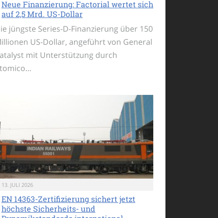
Neue Finanzierung: Factorial wertet sich
auf 2,5 Mrd. US-Dollar
ie jüngste Series-D-Finanzierung über 150
illionen US-Dollar, angeführt von General
atalyst mit Unterstützung durch
tomico…
13. JULI 2026
EN 14363-Zertifizierung sichert jetzt
höchste Sicherheits- und