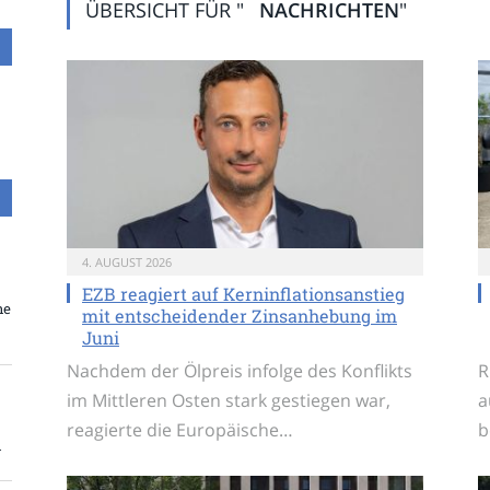
ÜBERSICHT FÜR "
NACHRICHTEN
"
4. AUGUST 2026
EZB reagiert auf Kerninflationsanstieg
ne
mit entscheidender Zinsanhebung im
Juni
Nachdem der Ölpreis infolge des Konflikts
R
im Mittleren Osten stark gestiegen war,
a
reagierte die Europäische…
b
n