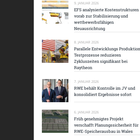
9. JANUAR 2026
EFS analysierte Kostenstrukturen
vorab zur Stabilisierung und
wettbewerbsfähigen
Neuausrichtung
8. JANUAR 2026
Parallele Entwicklungs Produktio
Testprozesse reduzieren
Zykluszeiten signifikant bei
Raytheon
7. JANUAR 2026
RWE behält Kontrolle im JV und
konsolidiert Ergebnisse sofort
6. JANUAR 2026
Früh genehmigtes Projekt
verschafft Planungssicherheit für
RWE-Speicherausbau in Wales