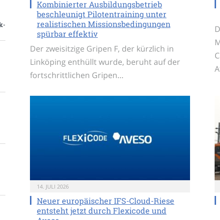
Kombinierter Ausbildungsbetrieb
beschleunigt Pilotentraining unter
realistischen Missionsbedingungen
k-
D
spürbar effektiv
M
Der zweisitzige Gripen F, der kürzlich in
C
Linköping enthüllt wurde, beruht auf der
A
fortschrittlichen Gripen…
14. JULI 2026
Neuer europäischer IFS-Cloud-Riese
entsteht jetzt durch Flexicode und