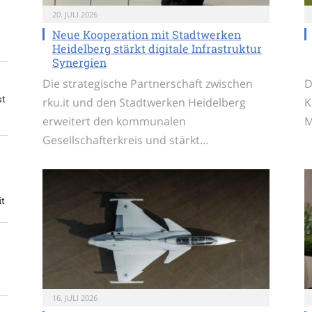
20. JULI 2026
Neue Kooperation mit Stadtwerken
Heidelberg stärkt digitale Infrastruktur
Synergien
Die strategische Partnerschaft zwischen
D
st
rku.it und den Stadtwerken Heidelberg
K
erweitert den kommunalen
M
Gesellschafterkreis und stärkt…
it
16. JULI 2026