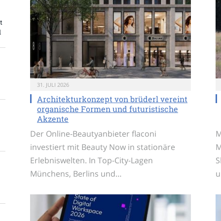
t
l
31. JULI 2026
Architekturkonzept von brüderl vereint
organische Formen und futuristische
Akzente
Der Online-Beautyanbieter flaconi
M
investiert mit Beauty Now in stationäre
M
Erlebniswelten. In Top-City-Lagen
S
Münchens, Berlins und…
u