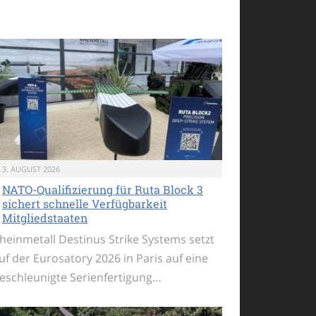
3. AUGUST 2026
NATO-Qualifizierung für Ruta Block 3
sichert schnelle Verfügbarkeit
Mitgliedstaaten
heinmetall Destinus Strike Systems setzt
uf der Eurosatory 2026 in Paris auf eine
eschleunigte Serienfertigung…