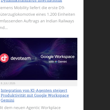
Dynamikstandards international
iemens Mobility liefert die erste D9-
üterzuglokomotive eines 1.200 Einheiten
mfassenden Auftrags an Indian Railways
nd…
8. JULI 2026
Integration von KI-Agenten steigert
Produktivität mit Google Workspace
Gemini
it dem neuen Agentic Workplace