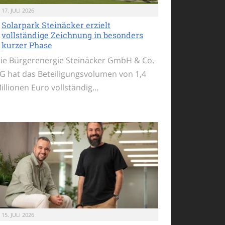
17. JULI 2026
Solarpark Steinäcker erzielt
vollständige Zeichnung in besonders
kurzer Phase
ie Bürgerenergie Steinäcker GmbH & Co.
G hat das Beteiligungsvolumen von 1,4
illionen Euro vollständig…
15. JULI 2026