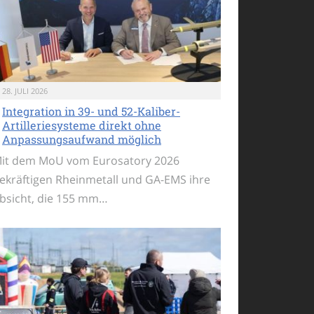
28. JULI 2026
Integration in 39- und 52-Kaliber-
Artilleriesysteme direkt ohne
Anpassungsaufwand möglich
it dem MoU vom Eurosatory 2026
ekräftigen Rheinmetall und GA-EMS ihre
bsicht, die 155 mm…