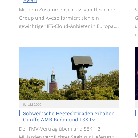
Aveso
Mit dem Zusammenschluss von Flexicode
S
Group und Aveso formiert sich ein
G
gewichtiger IFS-Cloud-Anbieter in Europa.…
u
u
n
9. JULI 2026
Schwedische Heeresbrigaden erhalten
Giraffe AMB Radar und LSS Lv
Der FMV-Vertrag über rund SEK 1,2
M
Milliarden verpflichtet Saab zur Lieferung