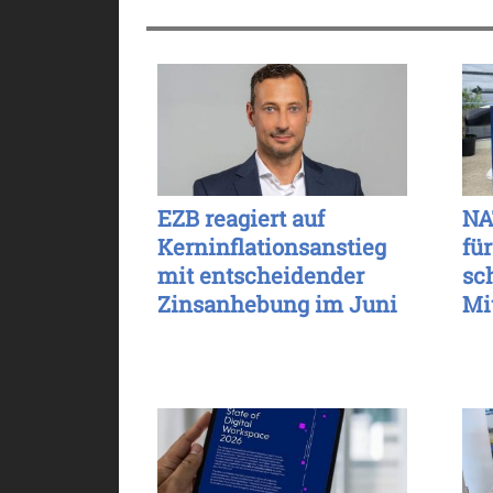
EZB reagiert auf
NA
Kerninflationsanstieg
für
mit entscheidender
sc
Zinsanhebung im Juni
Mi