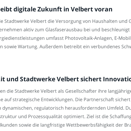
eibt digitale Zukunft in Velbert voran
 die Stadtwerke Velbert die Versorgung von Haushalten und
ternehmen aktiv zum Glasfaserausbau bei und beschleunigt 
Energiedienstleistungen umfasst Photovoltaik-Anlagen, E-Mo
ation sowie Wartung. Außerdem betreibt ein verbundenes Sc
it und Stadtwerke Velbert sichert Innovatio
 die Stadtwerke Velbert als Gesellschafter ihre langjährig
me auf strategische Entwicklungen. Die Partnerschaft sich
inem dynamischen, regulatorisch herausfordernden Umfeld
truktur und Prozessqualität optimiert. Ziel ist die Schaffun
nden sowie die langfristige Wettbewerbsfähigkeit der Bra