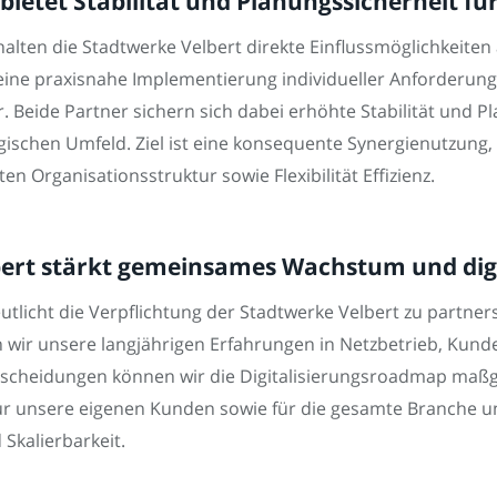
ietet Stabilität und Planungssicherheit f
alten die Stadtwerke Velbert direkte Einflussmöglichkeiten
r eine praxisnahe Implementierung individueller Anforderun
 Beide Partner sichern sich dabei erhöhte Stabilität und 
schen Umfeld. Ziel ist eine konsequente Synergienutzung, 
n Organisationsstruktur sowie Flexibilität Effizienz.
bert stärkt gemeinsames Wachstum und dig
eutlicht die Verpflichtung der Stadtwerke Velbert zu partn
en wir unsere langjährigen Erfahrungen in Netzbetrieb, Kund
ntscheidungen können wir die Digitalisierungsroadmap maßg
ür unsere eigenen Kunden sowie für die gesamte Branche und
 Skalierbarkeit.