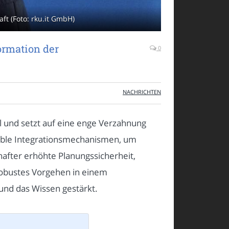
ft (Foto: rku.it GmbH)
ormation der
0
NACHRICHTEN
l und setzt auf eine enge Verzahnung
exible Integrationsmechanismen, um
hafter erhöhte Planungssicherheit,
 robustes Vorgehen in einem
und das Wissen gestärkt.