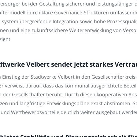
orger bei der Gestaltung sicherer und leistungsfähiger di
chaftermodell durch klare Governance-Strukturen umfassen
, systemübergreifende Integration sowie hohe Prozessqualit
tionen und eine zukunftssichere Weiterentwicklung von Ver
zient.
twerke Velbert sendet jetzt starkes Vertra
den Einstieg der Stadtwerke Velbert in den Gesellschafterkre
r verweist darauf, dass das kommunal ausgerichtete Beteil
 der Gesellschafter beruht. Durch diesen kooperativen Ans
zen und langfristige Entwicklungspläne exakt abstimmen. So
t und Wettbewerbsvorteile deutlich weiter ausgebaut werde