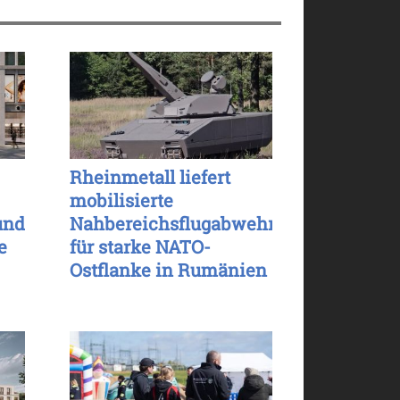
Rheinmetall liefert
mobilisierte
und
Nahbereichsflugabwehr
e
für starke NATO-
Ostflanke in Rumänien