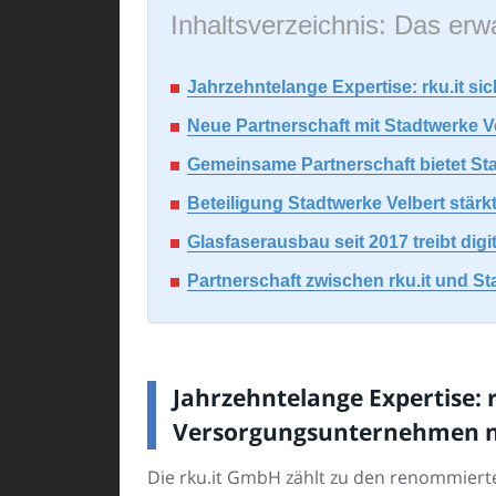
Inhaltsverzeichnis: Das erwa
Jahrzehntelange Expertise: rku.it s
Neue Partnerschaft mit Stadtwerke Ve
Gemeinsame Partnerschaft bietet Sta
Beteiligung Stadtwerke Velbert stä
Glasfaserausbau seit 2017 treibt digi
Partnerschaft zwischen rku.it und Sta
Jahrzehntelange Expertise: r
Versorgungsunternehmen n
Die rku.it GmbH zählt zu den renommierte