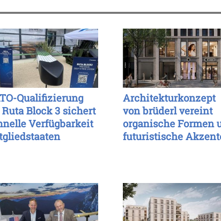
TO-Qualifizierung
Architekturkonzept
 Ruta Block 3 sichert
von brüderl vereint
hnelle Verfügbarkeit
organische Formen 
tgliedstaaten
futuristische Akzent