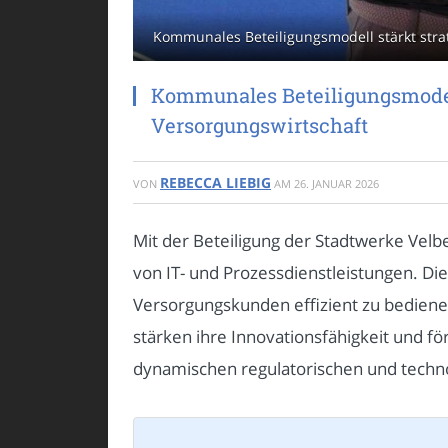
Kommunales Beteiligungsmodell stärkt strat
Kommunales Beteiligungsmodell 
Versorgungswirtschaft
REBECCA LIEBIG
VON
AM
26. JANUAR 2026
Mit der Beteiligung der Stadtwerke Velb
von IT- und Prozessdienstleistungen. Di
Versorgungskunden effizient zu bedienen
stärken ihre Innovationsfähigkeit und fö
dynamischen regulatorischen und techno