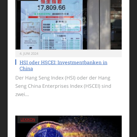
4. JUNI 2024
HSI oder HSCEI: Investmentbanken in
China
Der Hang Seng Index (HSI) oder der Hang
Seng China Enterprises Index (HSCEI) sind
zwei…
LEXIKON