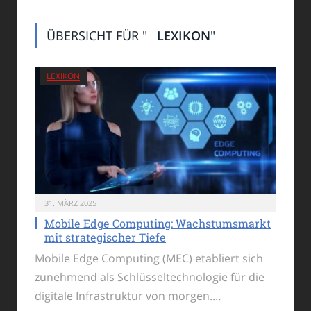
ÜBERSICHT FÜR "
LEXIKON
"
LEXIKON
31. MÄRZ 2025
Mobile Edge Computing: Wachstumsmarkt
mit strategischer Tiefe
Mobile Edge Computing (MEC) etabliert sich
zunehmend als Schlüsseltechnologie für die
digitale Infrastruktur von morgen.…