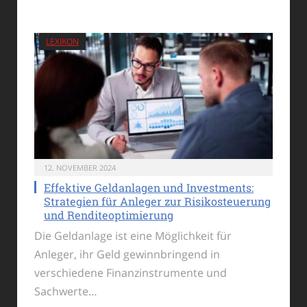
LEXIKON
12. NOVEMBER 2024
Effektive Geldanlagen und Investments:
Strategien für Anleger zur Risikosteuerung
und Renditeoptimierung
Die Geldanlage ist eine Möglichkeit für
Anleger, ihr Geld gewinnbringend in
verschiedene Finanzinstrumente und
Sachwerte…