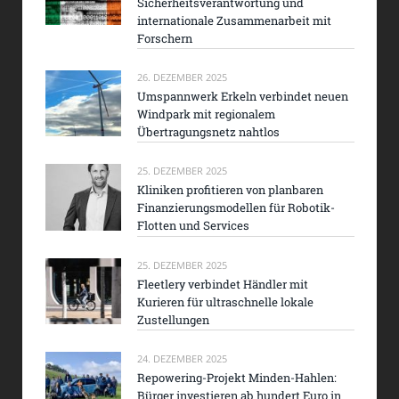
Sicherheitsverantwortung und
internationale Zusammenarbeit mit
Forschern
26. DEZEMBER 2025
Umspannwerk Erkeln verbindet neuen
Windpark mit regionalem
Übertragungsnetz nahtlos
25. DEZEMBER 2025
Kliniken profitieren von planbaren
Finanzierungsmodellen für Robotik-
Flotten und Services
25. DEZEMBER 2025
Fleetlery verbindet Händler mit
Kurieren für ultraschnelle lokale
Zustellungen
24. DEZEMBER 2025
Repowering-Projekt Minden-Hahlen:
Bürger investieren ab hundert Euro in