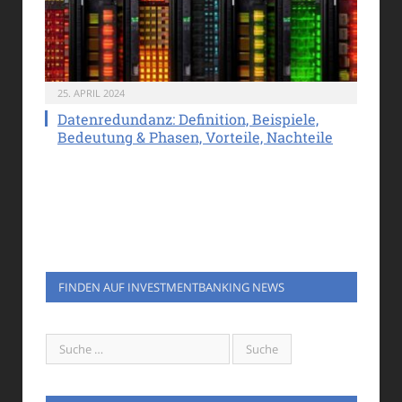
25. APRIL 2024
Datenredundanz: Definition, Beispiele,
Bedeutung & Phasen, Vorteile, Nachteile
FINDEN AUF INVESTMENTBANKING NEWS