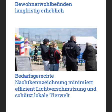
Bewohnerwohlbefinden
langfristig erheblich
Bedarfsgerechte
Nachtkennzeichnung minimiert
effizient Lichtverschmutzung und
schützt lokale Tierwelt