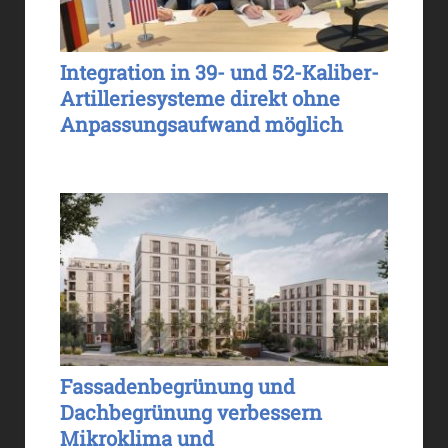
Integration in 39- und 52-Kaliber-
Artilleriesysteme direkt ohne
Anpassungsaufwand möglich
Fassadenbegrünung und
Dachbegrünung verbessern
Mikroklima und