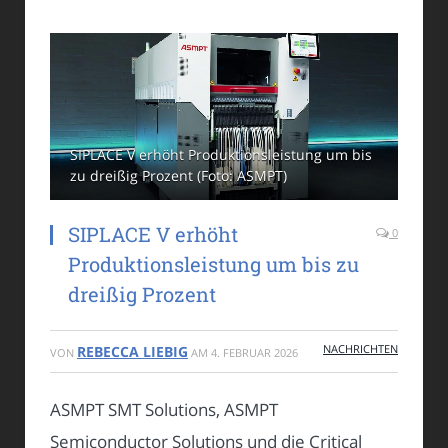
SIPLACE V erhöht Produktionsleistung um bis
zu dreißig Prozent (Foto: ASMPT)
SIPLACE V erhöht
0
Produktionsleistung um bis zu
dreißig Prozent
NACHRICHTEN
REBECCA LIEBIG
VON
AM
4. FEBRUAR 2026
ASMPT SMT Solutions, ASMPT
Semiconductor Solutions und die Critical