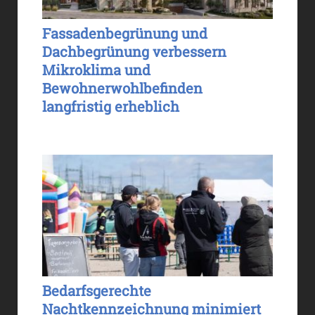
Fassadenbegrünung und
Dachbegrünung verbessern
Mikroklima und
Bewohnerwohlbefinden
langfristig erheblich
Bedarfsgerechte
Nachtkennzeichnung minimiert