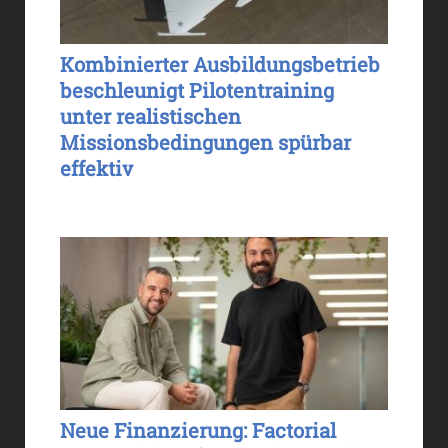
Kombinierter Ausbildungsbetrieb
beschleunigt Pilotentraining
unter realistischen
Missionsbedingungen spürbar
effektiv
Neue Finanzierung: Factorial