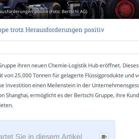
usforderungen positiv (Foto: Bertschi AG)
pe trotz Herausforderungen positiv
i Gruppe ihren neuen Chemie-Logistik Hub eröffnet. Dies
t von 25.000 Tonnen für gelagerte Flüssigprodukte und v
ese Investition einen Meilenstein in der Unternehmensgesc
von Shanghai, ermöglicht es der Bertschi Gruppe, ihre Kun
ieten.
rtet Sie in diesem Artikel