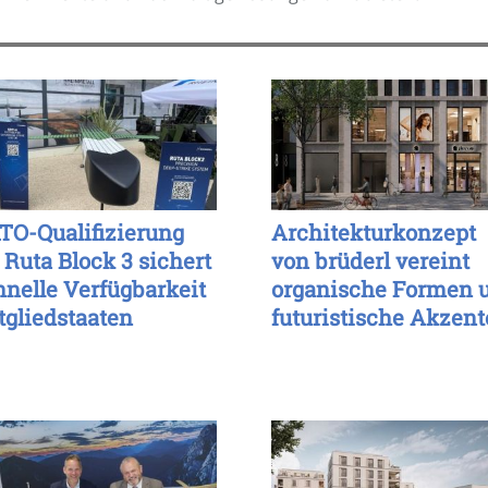
TO-Qualifizierung
Architekturkonzept
 Ruta Block 3 sichert
von brüderl vereint
hnelle Verfügbarkeit
organische Formen 
tgliedstaaten
futuristische Akzent