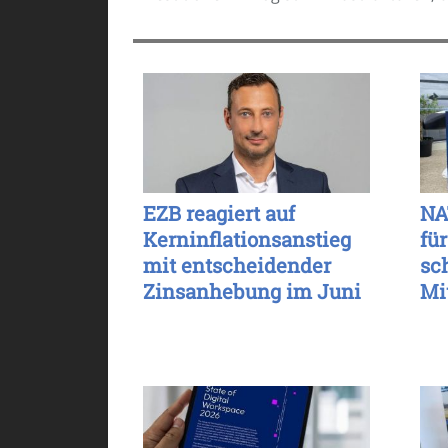
EZB reagiert auf
NA
Kerninflationsanstieg
für
mit entscheidender
sc
Zinsanhebung im Juni
Mi