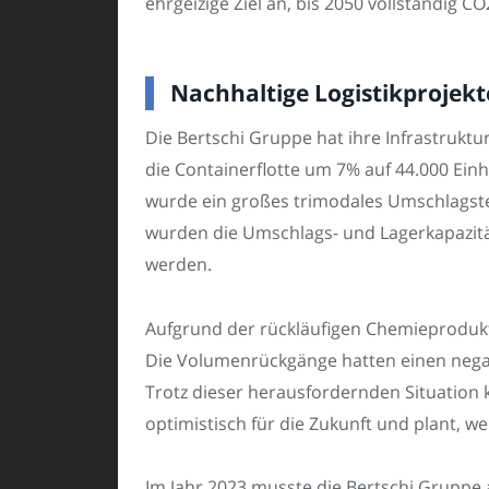
ehrgeizige Ziel an, bis 2050 vollständig C
Nachhaltige Logistikprojekt
Die Bertschi Gruppe hat ihre Infrastruktu
die Containerflotte um 7% auf 44.000 Ein
wurde ein großes trimodales Umschlagste
wurden die Umschlags- und Lagerkapazit
werden.
Aufgrund der rückläufigen Chemieprodukt
Die Volumenrückgänge hatten einen negati
Trotz dieser herausfordernden Situation 
optimistisch für die Zukunft und plant, we
Im Jahr 2023 musste die Bertschi Gruppe