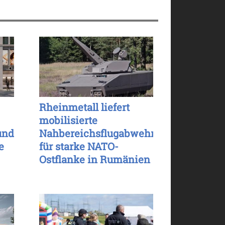
Rheinmetall liefert
mobilisierte
und
Nahbereichsflugabwehr
e
für starke NATO-
Ostflanke in Rumänien