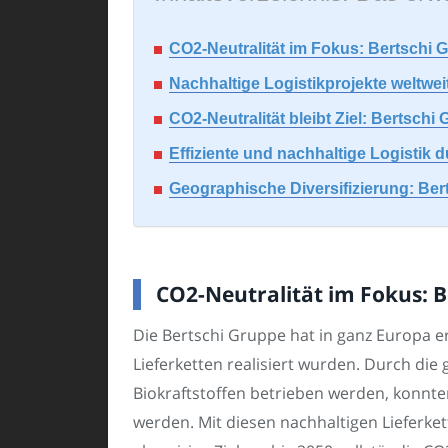
CO2-Neutralität im Fokus: Bertschi G
Nachhaltige Logistikprojekte weltwei
CO2-Neutralität bleibt Ziel: Bertschi
Effiziente und nachhaltige Logistik 
Geographische Diversifizierung: Bert
CO2-Neutralität im Fokus: B
Die Bertschi Gruppe hat in ganz Europa e
Lieferketten realisiert wurden. Durch di
Biokraftstoffen betrieben werden, konnt
werden. Mit diesen nachhaltigen Lieferket