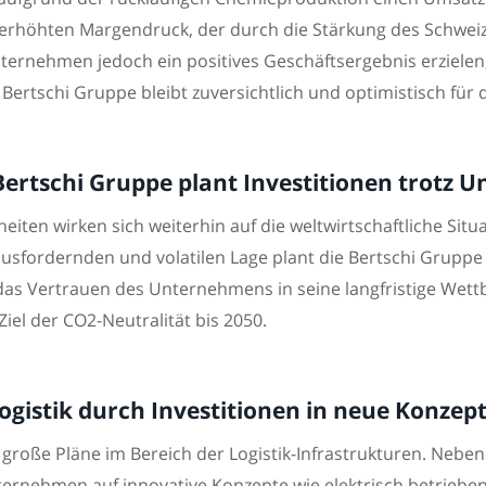
rhöhten Margendruck, der durch die Stärkung des Schweize
rnehmen jedoch ein positives Geschäftsergebnis erzielen, 
 Bertschi Gruppe bleibt zuversichtlich und optimistisch für 
 Bertschi Gruppe plant Investitionen trotz 
eiten wirken sich weiterhin auf die weltwirtschaftliche Si
ausfordernden und volatilen Lage plant die Bertschi Gruppe 
gt das Vertrauen des Unternehmens in seine langfristige We
iel der CO2-Neutralität bis 2050.
Logistik durch Investitionen in neue Konzep
4 große Pläne im Bereich der Logistik-Infrastrukturen. Ne
ternehmen auf innovative Konzepte wie elektrisch betriebe