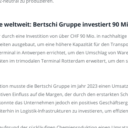
O2-neutral zu produzieren.
e weltweit: Bertschi Gruppe investiert 90 M
r durch eine Investition von über CHF 90 Mio. in nachhaltige
heiten ausgebaut, um eine höhere Kapazität für den Transpo
rminal in Antwerpen errichtet, um den Umschlag von Waren 
äten im trimodalen Terminal Rotterdam erweitert, um den 
ion musste die Bertschi Gruppe im Jahr 2023 einen Umsatz
ven Einfluss auf die Margen, der durch den erstarkten Sch
konnte das Unternehmen jedoch ein positives Geschäftsergeb
iterhin in Logistik-Infrastrukturen zu investieren, um effiz
 aufgrund der rückläufigen Chemieproduktion einen Umsatz