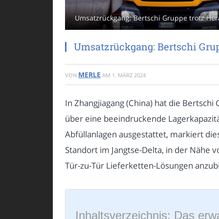
Umsatzrückgang: Bertschi Gruppe trotz Hera
Umsatzrückgang: Bertschi Grup
MERLE
VON
AM
1. MÄRZ 2024
In Zhangjiagang (China) hat die Bertsch
über eine beeindruckende Lagerkapazitä
Abfüllanlagen ausgestattet, markiert di
Standort im Jangtse-Delta, in der Nähe 
Tür-zu-Tür Lieferketten-Lösungen anzub
Inhaltsverzeichnis: Das erwa