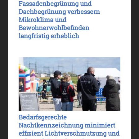
Fassadenbegrünung und
Dachbegrünung verbessern
Mikroklima und
Bewohnerwohlbefinden
langfristig erheblich
Bedarfsgerechte
Nachtkennzeichnung minimiert
effizient Lichtverschmutzung und