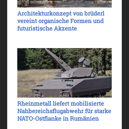
Architekturkonzept von brüderl
vereint organische Formen und
futuristische Akzente
Rheinmetall liefert mobilisierte
Nahbereichsflugabwehr für starke
NATO-Ostflanke in Rumänien