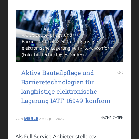
Aktive Bauteilpflege und
Barrieretechnologien für langfristige
elektronische Lagerung IATF-16949-konform
(Foto: btv technologies GmbH)
Aktive Bauteilpflege und
0
Barrieretechnologien für
langfristige elektronische
Lagerung IATF-16949-konform
NACHRICHTEN
MERLE
VON
AM
6. JULI 2026
Als Full-Service-Anbieter stellt btv