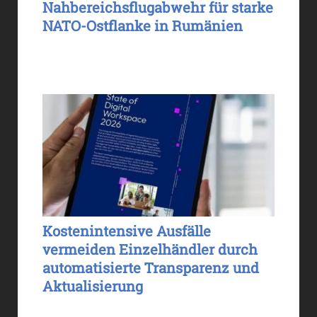
Nahbereichsflugabwehr für starke
NATO-Ostflanke in Rumänien
Kostenintensive Ausfälle
vermeiden Einzelhändler durch
automatisierte Transparenz und
Aktualisierung