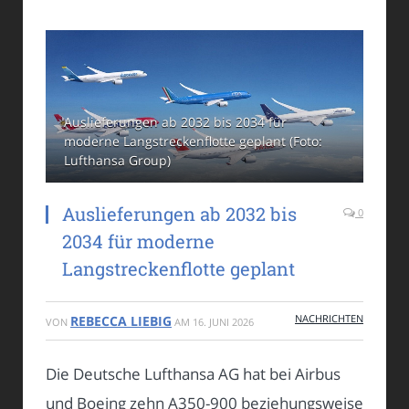
Auslieferungen ab 2032 bis 2034 für
moderne Langstreckenflotte geplant (Foto:
Lufthansa Group)
Auslieferungen ab 2032 bis
0
2034 für moderne
Langstreckenflotte geplant
NACHRICHTEN
REBECCA LIEBIG
VON
AM
16. JUNI 2026
Die Deutsche Lufthansa AG hat bei Airbus
und Boeing zehn A350-900 beziehungsweise