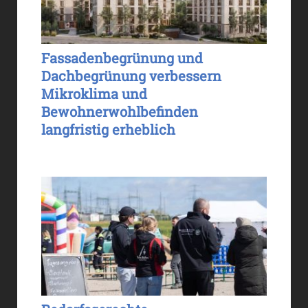
Fassadenbegrünung und
Dachbegrünung verbessern
Mikroklima und
Bewohnerwohlbefinden
langfristig erheblich