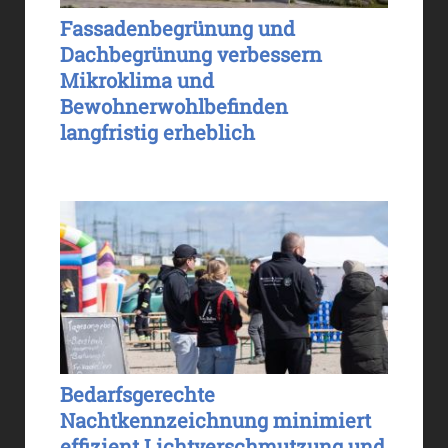
Fassadenbegrünung und
Dachbegrünung verbessern
Mikroklima und
Bewohnerwohlbefinden
langfristig erheblich
Bedarfsgerechte
Nachtkennzeichnung minimiert
effizient Lichtverschmutzung und