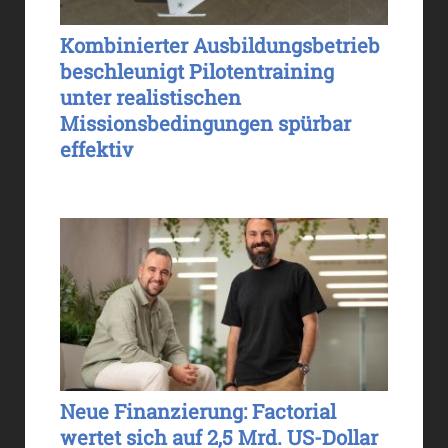
Kombinierter Ausbildungsbetrieb
beschleunigt Pilotentraining
unter realistischen
Missionsbedingungen spürbar
effektiv
Neue Finanzierung: Factorial
wertet sich auf 2,5 Mrd. US-Dollar