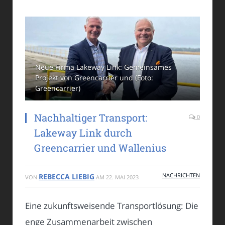
Neue Firma Lakeway Link: Gemeinsames
Projekt von Greencarrier und (Foto:
Greencarrier)
Nachhaltiger Transport:
0
Lakeway Link durch
Greencarrier und Wallenius
NACHRICHTEN
REBECCA LIEBIG
VON
AM
22. MAI 2023
Eine zukunftsweisende Transportlösung: Die
enge Zusammenarbeit zwischen