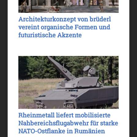
Architekturkonzept von brüderl
vereint organische Formen und
futuristische Akzente
Rheinmetall liefert mobilisierte
Nahbereichsflugabwehr für starke
NATO-Ostflanke in Rumänien