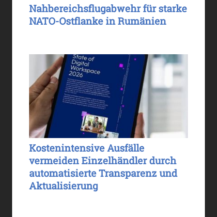
Nahbereichsflugabwehr für starke
NATO-Ostflanke in Rumänien
Kostenintensive Ausfälle
vermeiden Einzelhändler durch
automatisierte Transparenz und
Aktualisierung