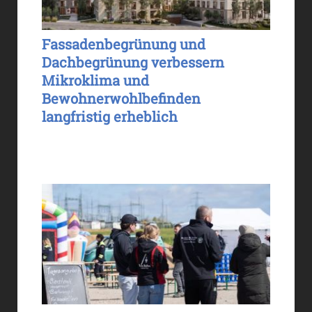
Fassadenbegrünung und
Dachbegrünung verbessern
Mikroklima und
Bewohnerwohlbefinden
langfristig erheblich