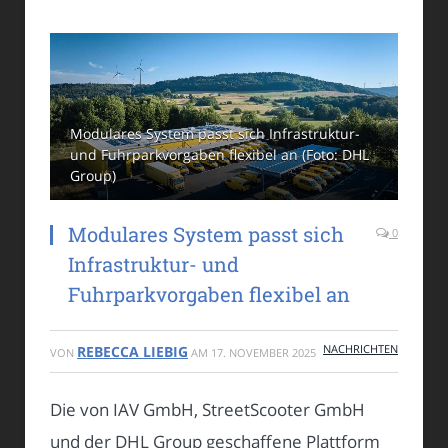
Modulares System passt sich Infrastruktur-
und Fuhrparkvorgaben flexibel an (Foto: DHL
Group)
Modulares System passt sich
0
Infrastruktur- und
Fuhrparkvorgaben flexibel an
NACHRICHTEN
REBECCA LIEBIG
VON
AM
17. NOVEMBER 2025
Die von IAV GmbH, StreetScooter GmbH
und der DHL Group geschaffene Plattform