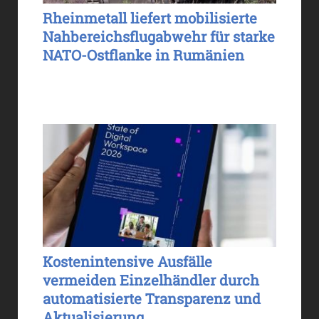
Rheinmetall liefert mobilisierte
Nahbereichsflugabwehr für starke
NATO-Ostflanke in Rumänien
Kostenintensive Ausfälle
vermeiden Einzelhändler durch
automatisierte Transparenz und
Aktualisierung