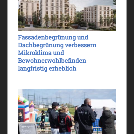
Fassadenbegrünung und
Dachbegrünung verbessern
Mikroklima und
Bewohnerwohlbefinden
langfristig erheblich