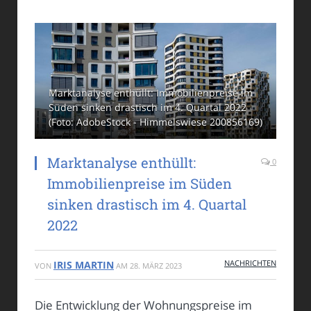
Marktanalyse enthüllt: Immobilienpreise im
Süden sinken drastisch im 4. Quartal 2022
(Foto: AdobeStock - Himmelswiese 200856169)
Marktanalyse enthüllt:
0
Immobilienpreise im Süden
sinken drastisch im 4. Quartal
2022
NACHRICHTEN
IRIS MARTIN
VON
AM
28. MÄRZ 2023
Die Entwicklung der Wohnungspreise im