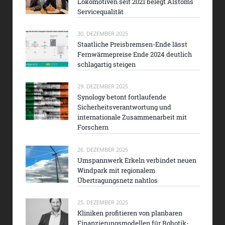
Lokomotiven seit 2021 belegt Alstoms
Servicequalität
30. DEZEMBER 2025
Staatliche Preisbremsen-Ende lässt
Fernwärmepreise Ende 2024 deutlich
schlagartig steigen
29. DEZEMBER 2025
Synology betont fortlaufende
Sicherheitsverantwortung und
internationale Zusammenarbeit mit
Forschern
26. DEZEMBER 2025
Umspannwerk Erkeln verbindet neuen
Windpark mit regionalem
Übertragungsnetz nahtlos
25. DEZEMBER 2025
Kliniken profitieren von planbaren
Finanzierungsmodellen für Robotik-