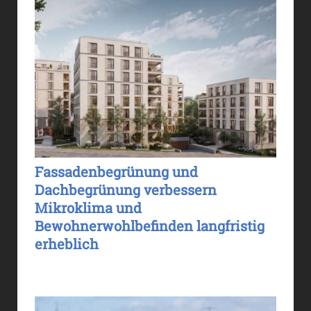
Fassadenbegrünung und
Dachbegrünung verbessern
Mikroklima und
Bewohnerwohlbefinden langfristig
erheblich