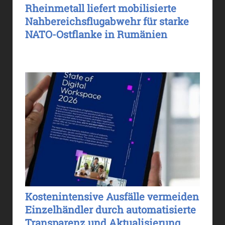
Rheinmetall liefert mobilisierte
Nahbereichsflugabwehr für starke
NATO-Ostflanke in Rumänien
Kostenintensive Ausfälle vermeiden
Einzelhändler durch automatisierte
Transparenz und Aktualisierung