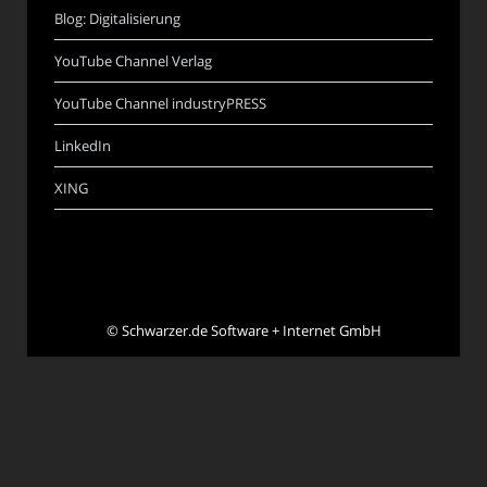
Blog: Digitalisierung
YouTube Channel Verlag
YouTube Channel industryPRESS
LinkedIn
XING
©
Schwarzer.de Software + Internet GmbH