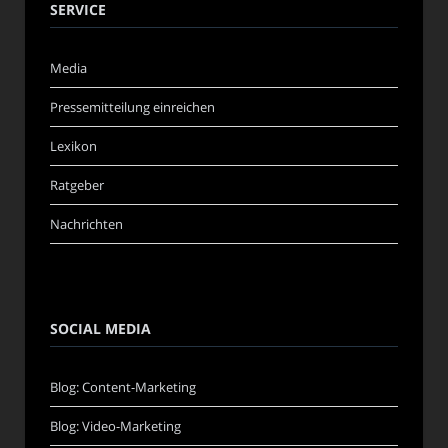
SERVICE
Media
Pressemitteilung einreichen
Lexikon
Ratgeber
Nachrichten
SOCIAL MEDIA
Blog: Content-Marketing
Blog: Video-Marketing