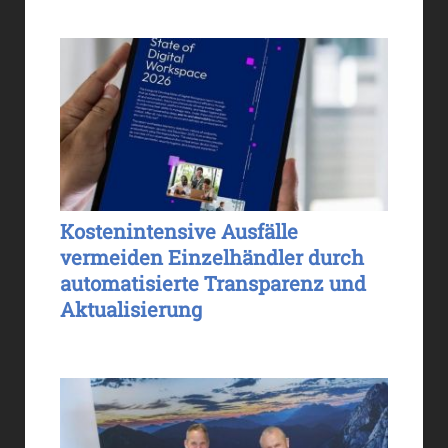
Kostenintensive Ausfälle
vermeiden Einzelhändler durch
automatisierte Transparenz und
Aktualisierung