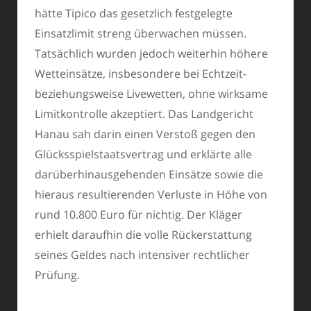
hätte Tipico das gesetzlich festgelegte
Einsatzlimit streng überwachen müssen.
Tatsächlich wurden jedoch weiterhin höhere
Wetteinsätze, insbesondere bei Echtzeit-
beziehungsweise Livewetten, ohne wirksame
Limitkontrolle akzeptiert. Das Landgericht
Hanau sah darin einen Verstoß gegen den
Glücksspielstaatsvertrag und erklärte alle
darüberhinausgehenden Einsätze sowie die
hieraus resultierenden Verluste in Höhe von
rund 10.800 Euro für nichtig. Der Kläger
erhielt daraufhin die volle Rückerstattung
seines Geldes nach intensiver rechtlicher
Prüfung.