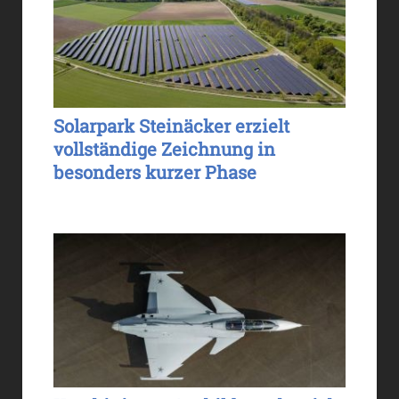
Solarpark Steinäcker erzielt
vollständige Zeichnung in
besonders kurzer Phase