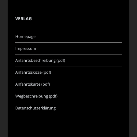
VERLAG
Homepage
Impressum
Anfahrtsbeschreibung (pdf)
Anfahrtsskizze (pdf)
Anfahrtskarte (pdf)
Wegbeschreibung (pdf)
Datenschutzerklärung