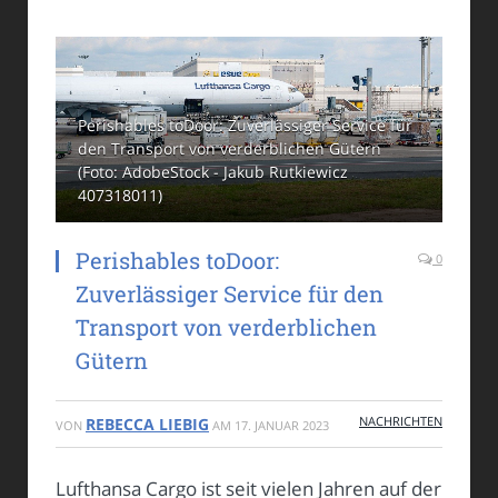
Perishables toDoor: Zuverlässiger Service für
den Transport von verderblichen Gütern
(Foto: AdobeStock - Jakub Rutkiewicz
407318011)
Perishables toDoor:
0
Zuverlässiger Service für den
Transport von verderblichen
Gütern
NACHRICHTEN
REBECCA LIEBIG
VON
AM
17. JANUAR 2023
Lufthansa Cargo ist seit vielen Jahren auf der