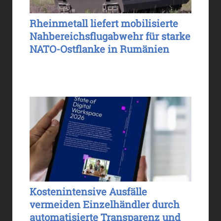
Rheinmetall liefert mobilisierte
Nahbereichsflugabwehr für starke
NATO-Ostflanke in Rumänien
Kostenintensive Ausfälle
vermeiden Einzelhändler durch
automatisierte Transparenz und