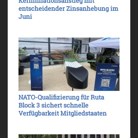
Kerninflationsanstieg mit
entscheidender Zinsanhebung im
Juni
NATO-Qualifizierung für Ruta
Block 3 sichert schnelle
Verfügbarkeit Mitgliedstaaten