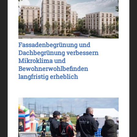
Fassadenbegrünung und
Dachbegrünung verbessern
Mikroklima und
Bewohnerwohlbefinden
langfristig erheblich