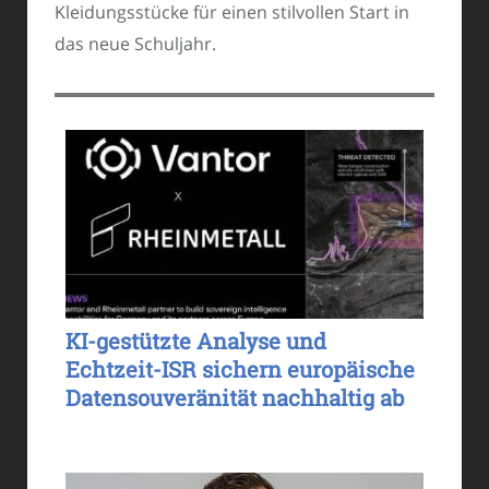
Kleidungsstücke für einen stilvollen Start in
das neue Schuljahr.
KI-gestützte Analyse und
Echtzeit-ISR sichern europäische
Datensouveränität nachhaltig ab