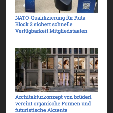
NATO-Qualifizierung für Ruta
Block 3 sichert schnelle
Verfügbarkeit Mitgliedstaaten
Architekturkonzept von brüderl
vereint organische Formen und
futuristische Akzente