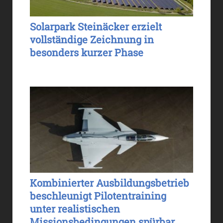
Solarpark Steinäcker erzielt
vollständige Zeichnung in
besonders kurzer Phase
Kombinierter Ausbildungsbetrieb
beschleunigt Pilotentraining
unter realistischen
Missionsbedingungen spürbar