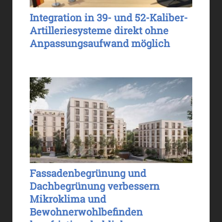
Integration in 39- und 52-Kaliber-
Artilleriesysteme direkt ohne
Anpassungsaufwand möglich
Fassadenbegrünung und
Dachbegrünung verbessern
Mikroklima und
Bewohnerwohlbefinden