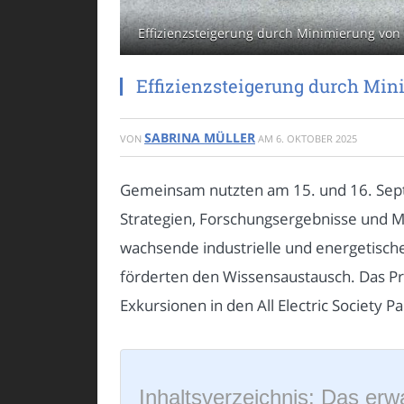
Effizienzsteigerung durch Minimierung von
Effizienzsteigerung durch Min
SABRINA MÜLLER
VON
AM
6. OKTOBER 2025
Gemeinsam nutzten am 15. und 16. Sep
Strategien, Forschungsergebnisse und Ma
wachsende industrielle und energetisch
förderten den Wissensaustausch. Das Pro
Exkursionen in den All Electric Society P
Inhaltsverzeichnis: Das erwa