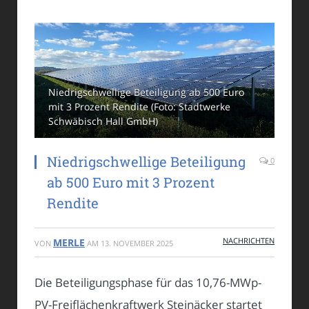
Niedrigschwellige Beteiligung ab 500 Euro
mit 3 Prozent Rendite (Foto: Stadtwerke
Schwäbisch Hall GmbH)
Niedrigschwellige Beteiligung
0
ab 500 Euro mit 3 Prozent
Rendite
NACHRICHTEN
MERLE
VON
AM
13. NOVEMBER 2025
Die Beteiligungsphase für das 10,76-MWp-
PV-Freiflächenkraftwerk Steinäcker startet