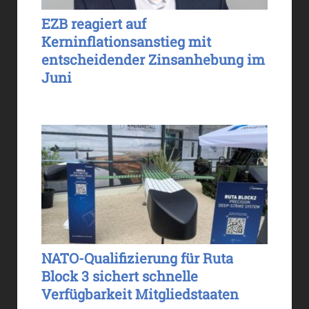
EZB reagiert auf
Kerninflationsanstieg mit
entscheidender Zinsanhebung im
Juni
NATO-Qualifizierung für Ruta
Block 3 sichert schnelle
Verfügbarkeit Mitgliedstaaten