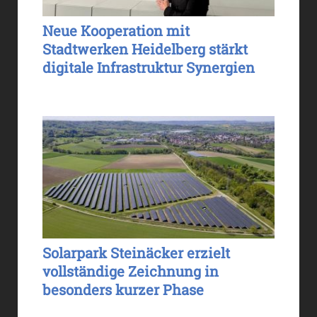
Neue Kooperation mit
Stadtwerken Heidelberg stärkt
digitale Infrastruktur Synergien
Solarpark Steinäcker erzielt
vollständige Zeichnung in
besonders kurzer Phase