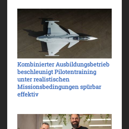
Kombinierter Ausbildungsbetrieb
beschleunigt Pilotentraining
unter realistischen
Missionsbedingungen spürbar
effektiv