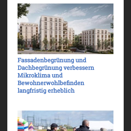
Fassadenbegrünung und
Dachbegrünung verbessern
Mikroklima und
Bewohnerwohlbefinden
langfristig erheblich