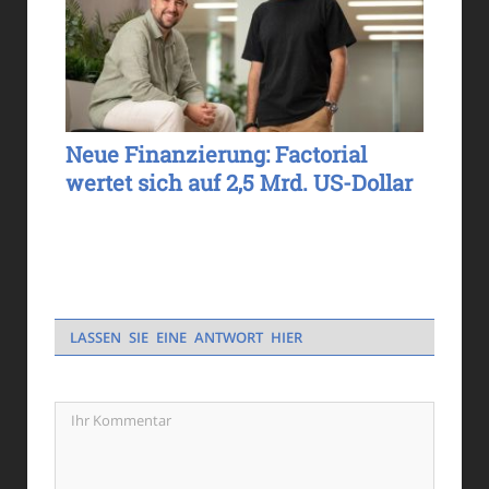
Neue Finanzierung: Factorial
wertet sich auf 2,5 Mrd. US-Dollar
LASSEN SIE EINE ANTWORT HIER