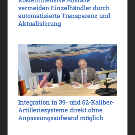
vermeiden Einzelhändler durch
automatisierte Transparenz und
Aktualisierung
Integration in 39- und 52-Kaliber-
Artilleriesysteme direkt ohne
Anpassungsaufwand möglich