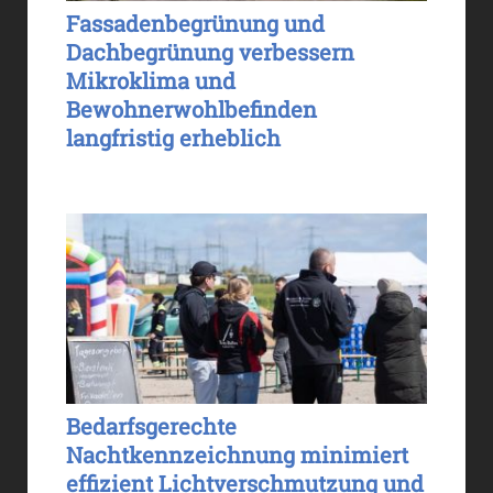
Fassadenbegrünung und
Dachbegrünung verbessern
Mikroklima und
Bewohnerwohlbefinden
langfristig erheblich
Bedarfsgerechte
Nachtkennzeichnung minimiert
effizient Lichtverschmutzung und