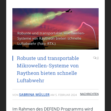
Robuste und transportable Mikrowellen-
Systeme von Raytheon bieten schnelle
Luftabwehr (Foto: RTX.)
Robuste und transportable
0
Mikrowellen-Systeme von
Raytheon bieten schnelle
Luftabwehr
NACHRICHTEN
SABRINA MÜLLER
VON
AM
5. FEBRUAR 2024
Im Rahmen des DEFEND Programms wird