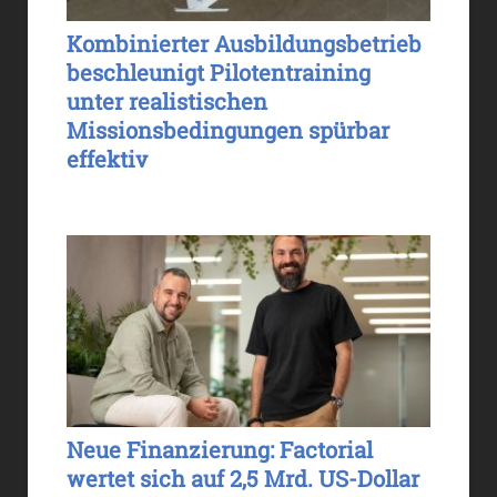
Kombinierter Ausbildungsbetrieb
beschleunigt Pilotentraining
unter realistischen
Missionsbedingungen spürbar
effektiv
Neue Finanzierung: Factorial
wertet sich auf 2,5 Mrd. US-Dollar