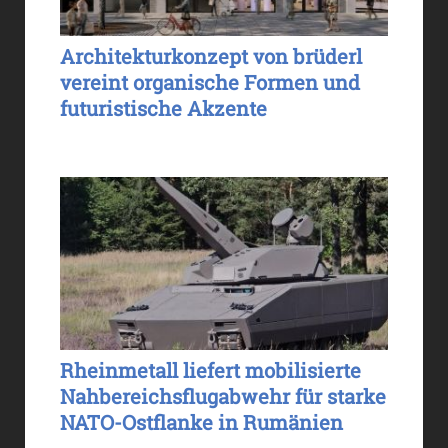
Architekturkonzept von brüderl
vereint organische Formen und
futuristische Akzente
Rheinmetall liefert mobilisierte
Nahbereichsflugabwehr für starke
NATO-Ostflanke in Rumänien