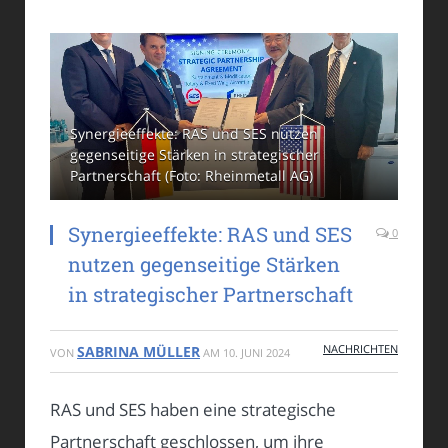
Synergieeffekte: RAS und SES nutzen
gegenseitige Stärken in strategischer
Partnerschaft (Foto: Rheinmetall AG)
Synergieeffekte: RAS und SES
0
nutzen gegenseitige Stärken
in strategischer Partnerschaft
NACHRICHTEN
SABRINA MÜLLER
VON
AM
10. JUNI 2024
RAS und SES haben eine strategische
Partnerschaft geschlossen, um ihre