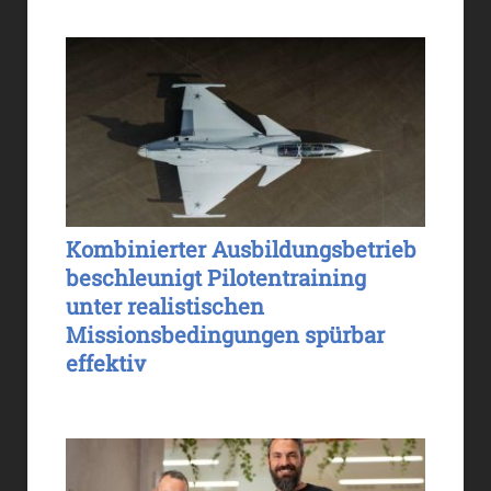
Kombinierter Ausbildungsbetrieb
beschleunigt Pilotentraining
unter realistischen
Missionsbedingungen spürbar
effektiv