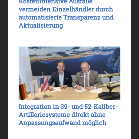
Kostenintensive Ausfälle
vermeiden Einzelhändler durch
automatisierte Transparenz und
Aktualisierung
Integration in 39- und 52-Kaliber-
Artilleriesysteme direkt ohne
Anpassungsaufwand möglich