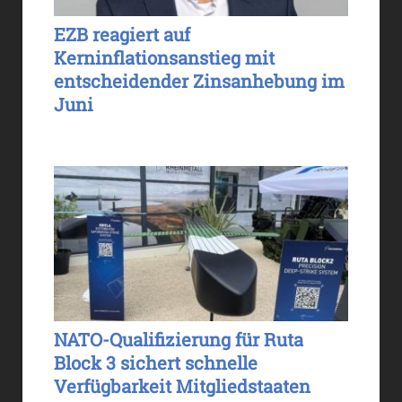
EZB reagiert auf
Kerninflationsanstieg mit
entscheidender Zinsanhebung im
Juni
NATO-Qualifizierung für Ruta
Block 3 sichert schnelle
Verfügbarkeit Mitgliedstaaten