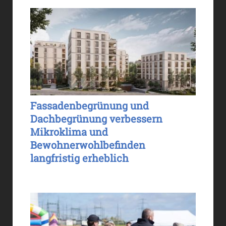
Fassadenbegrünung und
Dachbegrünung verbessern
Mikroklima und
Bewohnerwohlbefinden
langfristig erheblich