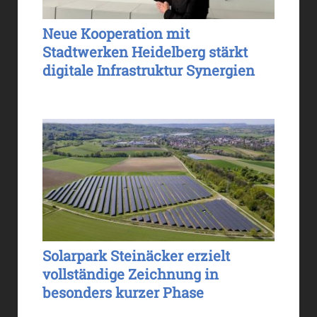
Neue Kooperation mit
Stadtwerken Heidelberg stärkt
digitale Infrastruktur Synergien
Solarpark Steinäcker erzielt
vollständige Zeichnung in
besonders kurzer Phase