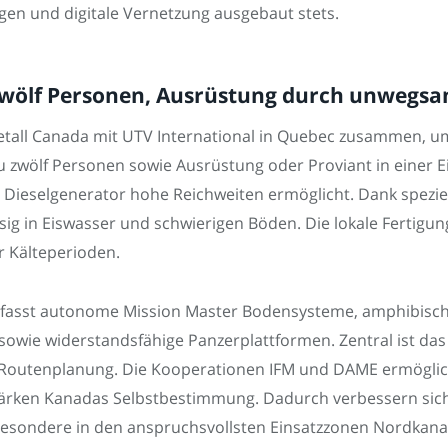
ngen und digitale Vernetzung ausgebaut stets.
 zwölf Personen, Ausrüstung durch unwegs
tall Canada mit UTV International in Quebec zusammen, u
zu zwölf Personen sowie Ausrüstung oder Proviant in einer E
Dieselgenerator hohe Reichweiten ermöglicht. Dank speziel
sig in Eiswasser und schwierigen Böden. Die lokale Fertigung
 Kälteperioden.
fasst autonome Mission Master Bodensysteme, amphibische 
ie widerstandsfähige Panzerplattformen. Zentral ist das P
Routenplanung. Die Kooperationen IFM und DAME ermöglich
tärken Kanadas Selbstbestimmung. Dadurch verbessern sich 
insbesondere in den anspruchsvollsten Einsatzzonen Nordkan