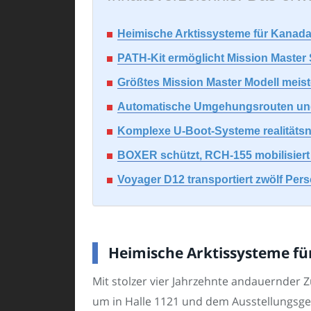
Heimische Arktissysteme für Kanadas 
PATH-Kit ermöglicht Mission Mast
Größtes Mission Master Modell meist
Automatische Umgehungsrouten und K
Komplexe U-Boot-Systeme realitätsnah
BOXER schützt, RCH-155 mobilisiert
Voyager D12 transportiert zwölf P
Heimische Arktissysteme für
Mit stolzer vier Jahrzehnte andauernder
um in Halle 1121 und dem Ausstellungsge