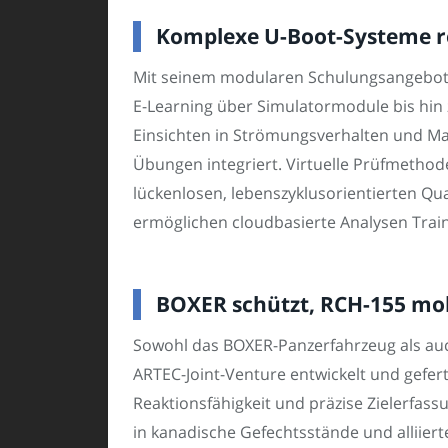
Komplexe U-Boot-Systeme rea
Mit seinem modularen Schulungsangebot 
E-Learning über Simulatormodule bis hin 
Einsichten in Strömungsverhalten und Ma
Übungen integriert. Virtuelle Prüfmethode
lückenlosen, lebenszyklusorientierten Qua
ermöglichen cloudbasierte Analysen Trai
BOXER schützt, RCH-155 mob
Sowohl das BOXER-Panzerfahrzeug als au
ARTEC-Joint-Venture entwickelt und gefert
Reaktionsfähigkeit und präzise Zielerfas
in kanadische Gefechtsstände und alliierte 