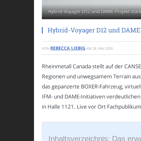
Hybrid-Voyager D12 und DAME-Projekt stärken
Hybrid-Voyager D12 und DAME-Pr
REBECCA LIEBIG
VON
AM
28. MAI 2026
Rheinmetall Canada stellt auf der CANSE
Regionen und unwegsamem Terrain aus. G
das gepanzerte BOXER-Fahrzeug, virtuel
IFM- und DAME-Initiativen verdeutlichen
in Halle 1121. Live vor Ort Fachpublikum
Inhaltsverzeichnis: Das erwa