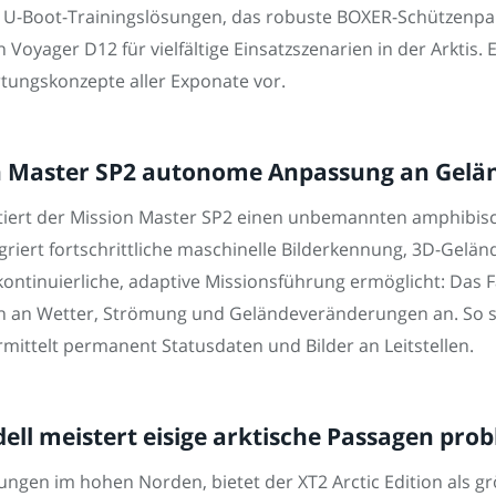
U-Boot-Trainingslösungen, das robuste BOXER-Schützenpan
oyager D12 für vielfältige Einsatzszenarien in der Arktis. Ein
tungskonzepte aller Exponate vor.
on Master SP2 autonome Anpassung an Gel
ert der Mission Master SP2 einen unbemannten amphibisc
griert fortschrittliche maschinelle Bilderkennung, 3D-Gel
ntinuierliche, adaptive Missionsführung ermöglicht: Das Fa
 an Wetter, Strömung und Geländeveränderungen an. So siche
mittelt permanent Statusdaten und Bilder an Leitstellen.
ll meistert eisige arktische Passagen pro
ungen im hohen Norden, bietet der XT2 Arctic Edition als g