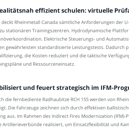
litätsnah effizient schulen: virtuelle Prü
deckt Rheinmetall Canada sämtliche Anforderungen der U
zu stationären Trainingszentren. Hydrodynamische Plattfor
növerkoordination. Elektrische Steuerungs- und Automatisi
n gewährleisten standardisierte Leistungstests. Dadurch pr
lifizierung, die Kosten reduziert und die taktische Verfügu
ningspläne und Ressourceneinsatz.
ilisiert und feuert strategisch im IFM-Pr
ch die fernbediente Radhaubitze RCH 155 werden von Rhe
igt. Die Fahrzeuge zeichnen sich durch effektiven ballistis
sung aus. Im Rahmen des Indirect Fires Modernization (IFM
Artillerieverbünde realisiert, um Einsatzflexibilität und Kam