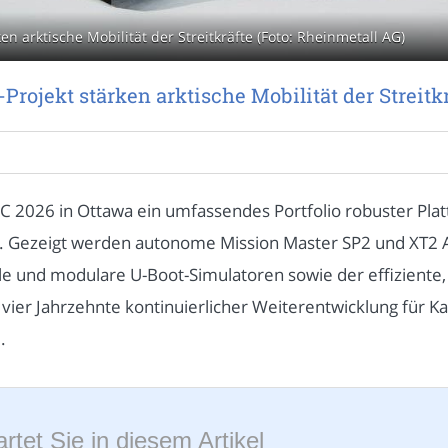
 arktische Mobilität der Streitkräfte (Foto: Rheinmetall AG)
ojekt stärken arktische Mobilität der Streitkr
C 2026 in Ottawa ein umfassendes Portfolio robuster Platt
ezeigt werden autonome Mission Master SP2 und XT2 Arct
le und modulare U-Boot-Simulatoren sowie der effiziente
 vier Jahrzehnte kontinuierlicher Weiterentwicklung für K
.
rtet Sie in diesem Artikel