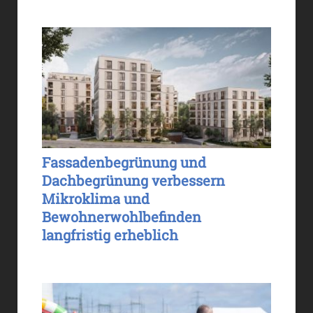
Fassadenbegrünung und
Dachbegrünung verbessern
Mikroklima und
Bewohnerwohlbefinden
langfristig erheblich