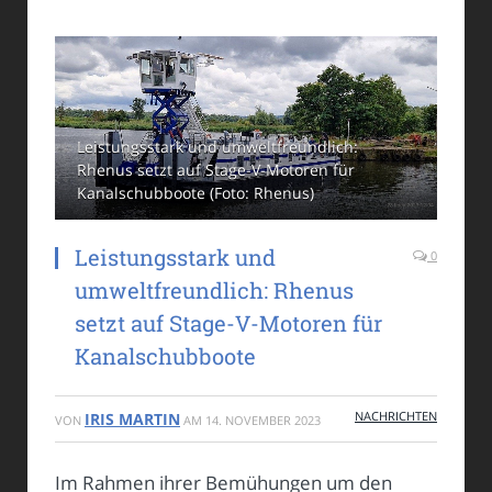
Leistungsstark und umweltfreundlich:
Rhenus setzt auf Stage-V-Motoren für
Kanalschubboote (Foto: Rhenus)
Leistungsstark und
0
umweltfreundlich: Rhenus
setzt auf Stage-V-Motoren für
Kanalschubboote
NACHRICHTEN
IRIS MARTIN
VON
AM
14. NOVEMBER 2023
Im Rahmen ihrer Bemühungen um den