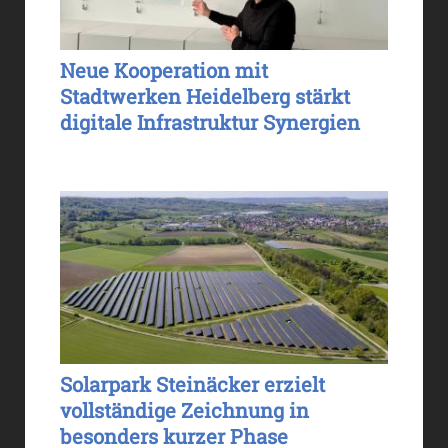
Neue Kooperation mit
Stadtwerken Heidelberg stärkt
digitale Infrastruktur Synergien
Solarpark Steinäcker erzielt
vollständige Zeichnung in
besonders kurzer Phase