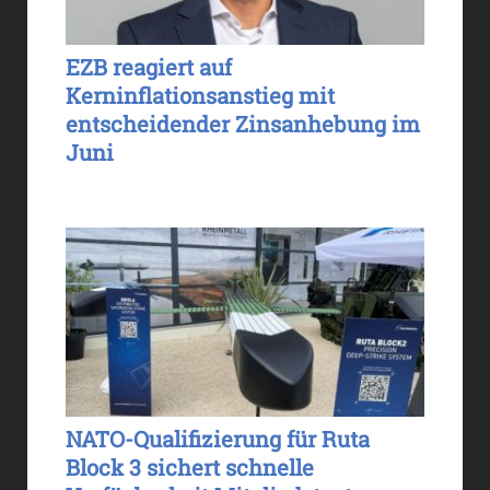
EZB reagiert auf
Kerninflationsanstieg mit
entscheidender Zinsanhebung im
Juni
NATO-Qualifizierung für Ruta
Block 3 sichert schnelle