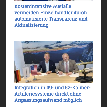
Kostenintensive Ausfälle
vermeiden Einzelhändler durch
automatisierte Transparenz und
Aktualisierung
Integration in 39- und 52-Kaliber-
Artilleriesysteme direkt ohne
Anpassungsaufwand möglich