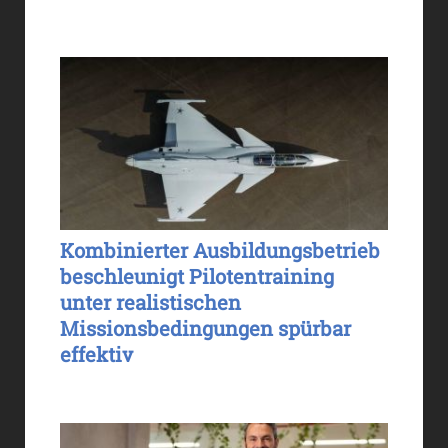
Kombinierter Ausbildungsbetrieb
beschleunigt Pilotentraining
unter realistischen
Missionsbedingungen spürbar
effektiv