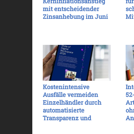
Kerninflationsanstieg
für
mit entscheidender
sc
Zinsanhebung im Juni
Mi
Kostenintensive
In
Ausfälle vermeiden
52
Einzelhändler durch
Ar
automatisierte
oh
Transparenz und
An
Aktualisierung
mö