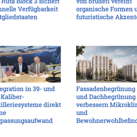
 Ruta Block 3 sichert
von brüderl vereint
hnelle Verfügbarkeit
organische Formen 
tgliedstaaten
futuristische Akzent
tegration in 39- und
Fassadenbegrünung
-Kaliber-
und Dachbegrünung
tilleriesysteme direkt
verbessern Mikrokl
ne
und
passungsaufwand
Bewohnerwohlbefin
glich
langfristig erheblich