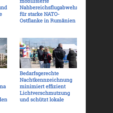
mobilisierte
und
Nahbereichsflugabwehr
e
für starke NATO-
Ostflanke in Rumänien
Bedarfsgerechte
Nachtkennzeichnung
ima
minimiert effizient
Lichtverschmutzung
den
und schützt lokale
Tierwelt