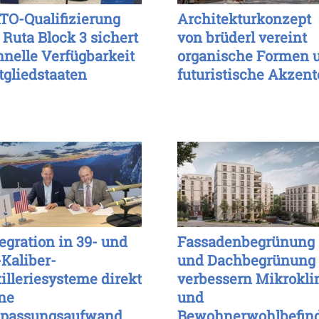
TO-Qualifizierung
Architekturkonzept
 Ruta Block 3 sichert
von brüderl vereint
hnelle Verfügbarkeit
organische Formen 
tgliedstaaten
futuristische Akzent
tegration in 39- und
Fassadenbegrünung
-Kaliber-
und Dachbegrünung
tilleriesysteme direkt
verbessern Mikrokl
ne
und
passungsaufwand
Bewohnerwohlbefin