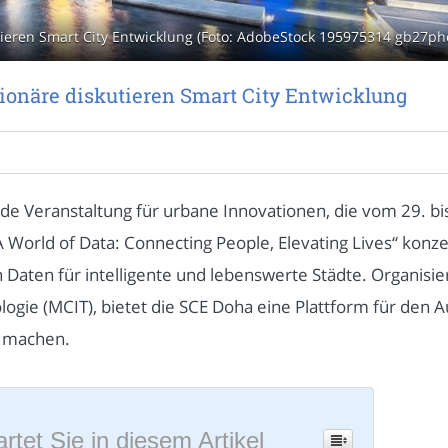
tieren Smart City Entwicklung (Foto: AdobeStock 195975314 gb27ph
sionäre diskutieren Smart City Entwicklung
nde Veranstaltung für urbane Innovationen, die vom 29. b
 World of Data: Connecting People, Elevating Lives“ konzen
Daten für intelligente und lebenswerte Städte. Organisie
gie (MCIT), bietet die SCE Doha eine Plattform für den
u machen.
rtet Sie in diesem Artikel