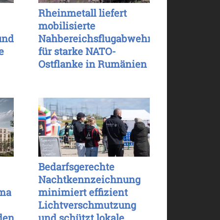
Rheinmetall liefert
mobilisierte
und
Nahbereichsflugabwehr
e
für starke NATO-
Ostflanke in Rumänien
Bedarfsgerechte
Nachtkennzeichnung
ima
minimiert effizient
Lichtverschmutzung
den
und schützt lokale