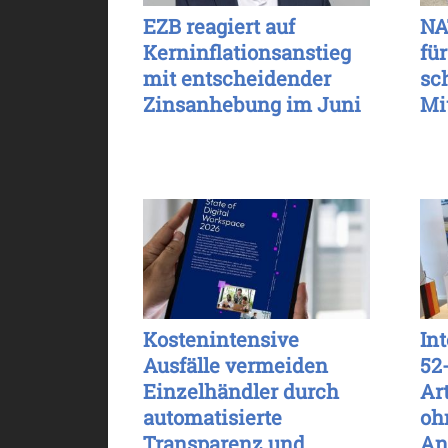
EZB reagiert auf
NA
Kerninflationsanstieg
für
mit entscheidender
sc
Zinsanhebung im Juni
Mi
Kostenintensive
In
Ausfälle vermeiden
52
Einzelhändler durch
Ar
automatisierte
oh
Transparenz und
An