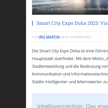
Smart City Expo Doha 2023: Visionäre disku
Smart City Expo Doha 2023: Vi
IRIS MARTIN
VON
AM
20. NOVEMBER 2023
Die Smart City Expo Doha ist eine führe
Hauptstadt stattfindet. Mit dem Motto „A
Stadtentwicklung und die Bedeutung von 
Kommunikation und Informationstechnolo
Städte intelligenter und lebenswerter z
Inhaltsverzeichnis: Das erwa