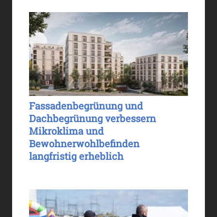
Fassadenbegrünung und
Dachbegrünung verbessern
Mikroklima und
Bewohnerwohlbefinden
langfristig erheblich