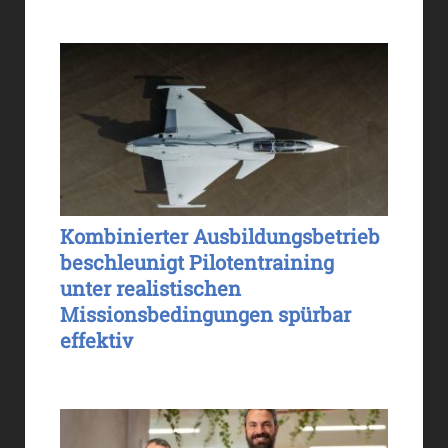
Kombinierter Ausbildungsbetrieb
beschleunigt Pilotentraining
unter realistischen
Missionsbedingungen spürbar
effektiv