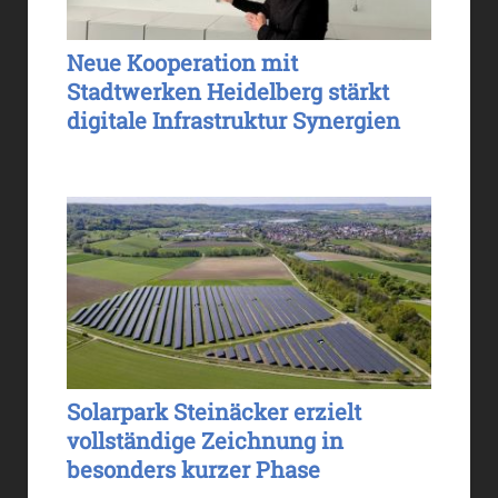
Neue Kooperation mit
Stadtwerken Heidelberg stärkt
digitale Infrastruktur Synergien
Solarpark Steinäcker erzielt
vollständige Zeichnung in
besonders kurzer Phase