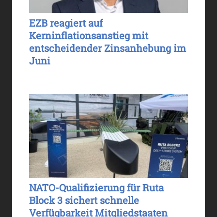
EZB reagiert auf
Kerninflationsanstieg mit
entscheidender Zinsanhebung im
Juni
NATO-Qualifizierung für Ruta
Block 3 sichert schnelle
Verfügbarkeit Mitgliedstaaten