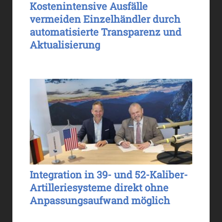
Kostenintensive Ausfälle
vermeiden Einzelhändler durch
automatisierte Transparenz und
Aktualisierung
Integration in 39- und 52-Kaliber-
Artilleriesysteme direkt ohne
Anpassungsaufwand möglich