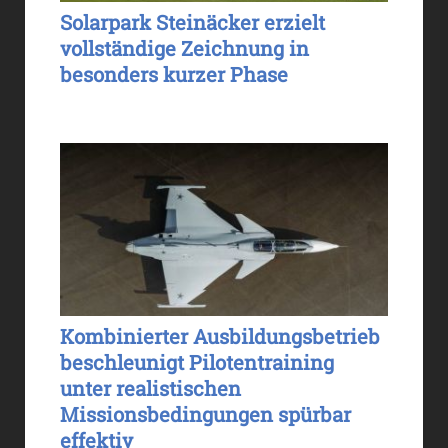
Solarpark Steinäcker erzielt
vollständige Zeichnung in
besonders kurzer Phase
Kombinierter Ausbildungsbetrieb
beschleunigt Pilotentraining
unter realistischen
Missionsbedingungen spürbar
effektiv