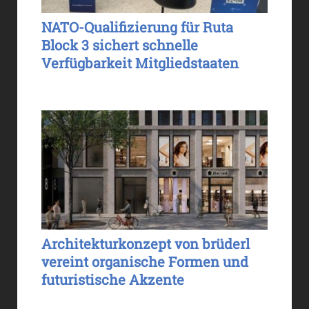
NATO-Qualifizierung für Ruta
Block 3 sichert schnelle
Verfügbarkeit Mitgliedstaaten
Architekturkonzept von brüderl
vereint organische Formen und
futuristische Akzente