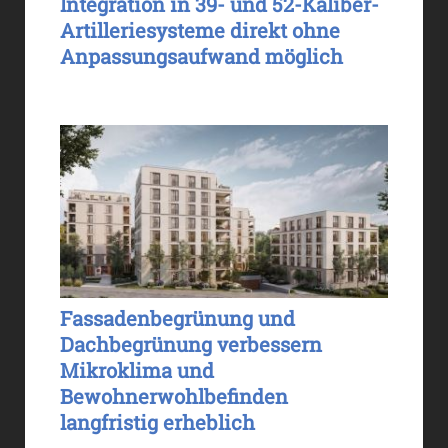
Integration in 39- und 52-Kaliber-
Artilleriesysteme direkt ohne
Anpassungsaufwand möglich
Fassadenbegrünung und
Dachbegrünung verbessern
Mikroklima und
Bewohnerwohlbefinden
langfristig erheblich