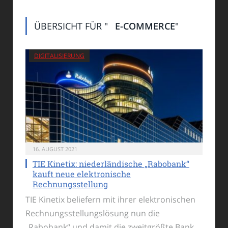
ÜBERSICHT FÜR "
E-COMMERCE
"
DIGITALISIERUNG
16. AUGUST 2021
TIE Kinetix: niederländische „Rabobank“
kauft neue elektronische
Rechnungsstellung
TIE Kinetix beliefern mit ihrer elektronischen
Rechnungsstellungslösung nun die
„Rabobank“ und damit die zweitgrößte Bank…