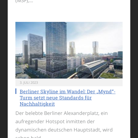
(MSF),…
3. JULI 2023
Berliner Skyline im Wandel: Der „Mynd“-
Turm setzt neue Standards für
Nachhaltigkeit
Der belebte Berliner Alexanderplatz, ein
aufregender Hotspot inmitten der
dynamischen deutschen Hauptstadt, wird
schon bald…