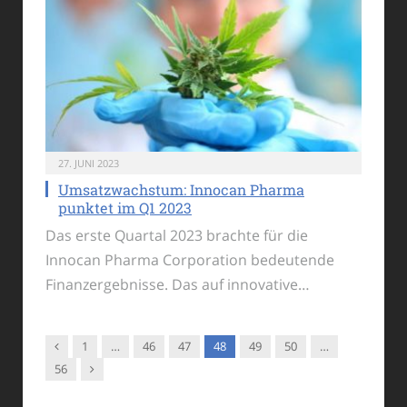
27. JUNI 2023
Umsatzwachstum: Innocan Pharma
punktet im Q1 2023
Das erste Quartal 2023 brachte für die
Innocan Pharma Corporation bedeutende
Finanzergebnisse. Das auf innovative…
Vorgänger
1
…
46
47
48
49
50
…
Nachfolger
56