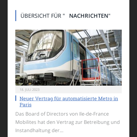
ÜBERSICHT FÜR "
NACHRICHTEN
"
18. JULI 2023
Neuer Vertrag für automatisierte Metro in
Paris
Das Board of Directors von Ile-de-France
Mobilites hat den Vertrag zur Betreibung und
Instandhaltung der…