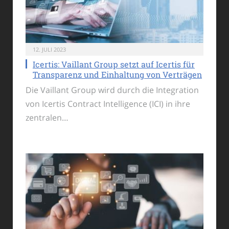
12. JULI 2023
Icertis: Vaillant Group setzt auf Icertis für
Transparenz und Einhaltung von Verträgen
Die Vaillant Group wird durch die Integration
von Icertis Contract Intelligence (ICI) in ihre
zentralen…