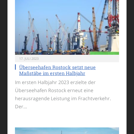
17. JULI 2023
Überseehafen Rostock setzt neue
Maßstäbe im ersten Halbjahr
Im ersten Halbjahr 2023 erzielte der
Überseehafen Rostock erneut eine
herausragende Leistung im Frachtverkehr.
Der…