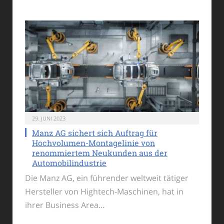
29. JUNI 2023
Manz AG sichert sich Auftrag für
Hochvolumen-Montagelinie von
renommiertem Neukunden aus der
Automobilindustrie
Die Manz AG, ein führender weltweit tätiger
Hersteller von Hightech-Maschinen, hat in
ihrer Business Area…