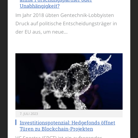
Unabhängigkeit?
Im Jahr 2018 übten Gentechnik-Lobbyisten
Druck auf politische Entscheidungsträger in
der EU aus, um neue…
7. JULI 2023
Investitionspotenzial: Hedgefonds öffnet
Türen zu Blockchain-Projekten