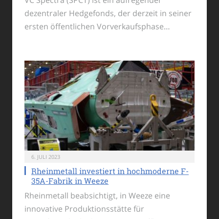
VC Spectra (SPCT) ist ein aufregender
dezentraler Hedgefonds, der derzeit in seiner
ersten öffentlichen Vorverkaufsphase…
6. JULI 2023
Rheinmetall investiert in hochmoderne F-
35A-Fabrik in Weeze
Rheinmetall beabsichtigt, in Weeze eine
innovative Produktionsstätte für