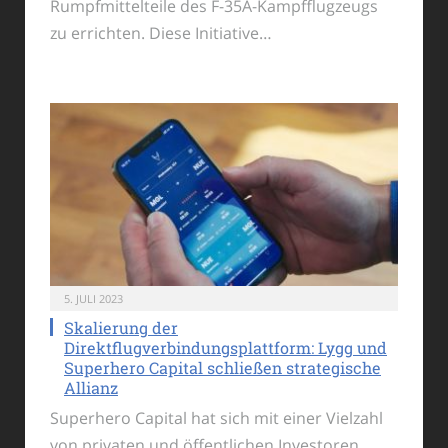
Rumpfmittelteile des F-35A-Kampfflugzeugs
zu errichten. Diese Initiative…
5. JULI 2023
Skalierung der
Direktflugverbindungsplattform: Lygg und
Superhero Capital schließen strategische
Allianz
Superhero Capital hat sich mit einer Vielzahl
von privaten und öffentlichen Investoren