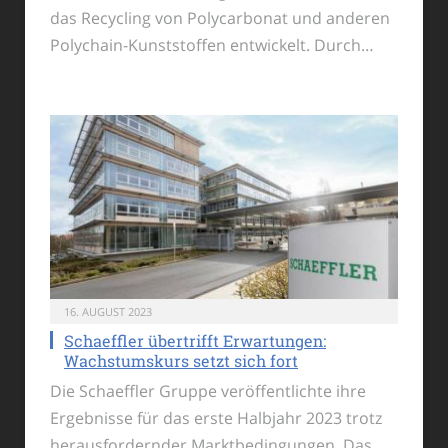
das Recycling von Polycarbonat und anderen
Polychain-Kunststoffen entwickelt. Durch…
16. AUGUST 2023
Schaeffler übertrifft Erwartungen:
Wachstumskurs setzt sich fort
Die Schaeffler Gruppe veröffentlichte ihre
Ergebnisse für das erste Halbjahr 2023 trotz
herausfordernder Marktbedingungen. Das…