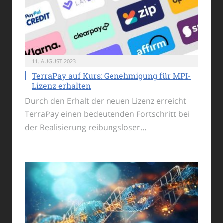
11. AUGUST 2023
TerraPay auf Kurs: Genehmigung für MPI-
Lizenz erhalten
Durch den Erhalt der neuen Lizenz erreicht
TerraPay einen bedeutenden Fortschritt bei
der Realisierung reibungsloser…