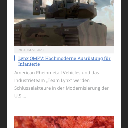
28. AUGUST 2023
Lynx OMFV: Hochmoderne Ausrüstung für
Infanterie
American Rheinmetall Vehicles und das
Industrieteam „Team Lynx“ werden
Schlüsselakteure in der Modernisierung der
U.S.…