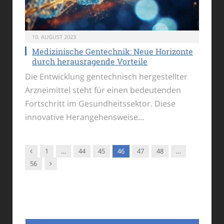
10. AUGUST 2023
Medizinische Gentechnik: Neue Horizonte
durch herausragende Vorteile
Die Entwicklung gentechnisch hergestellter
Arzneimittel steht für einen bedeutenden
Fortschritt im Gesundheitssektor. Diese
innovative Herangehensweise…
Vorgänger
1
…
44
45
46
47
48
…
Nachfolger
56