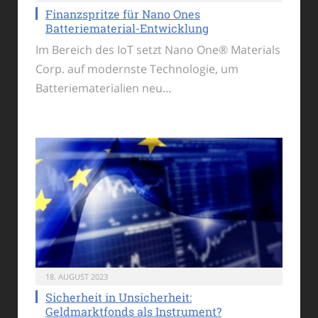
Finanzspritze für Nano Ones
Batteriematerial-Entwicklung
Im Bereich des IoT setzt Nano One® Materials
Corp. auf modernste Technologie, um
Batteriematerialien neu…
18. AUGUST 2023
Sicherheit in Unsicherheit:
Geldmarktfonds als Instrument?