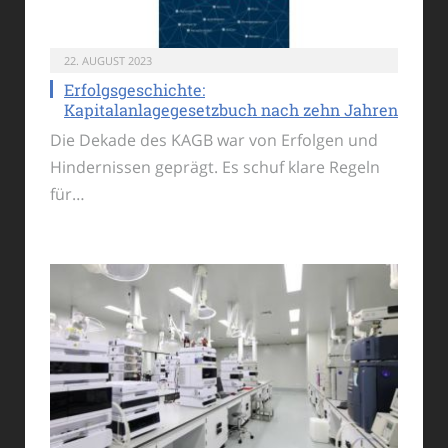
22. AUGUST 2023
Erfolgsgeschichte:
Kapitalanlagegesetzbuch nach zehn Jahren
Die Dekade des KAGB war von Erfolgen und
Hindernissen geprägt. Es schuf klare Regeln
für…