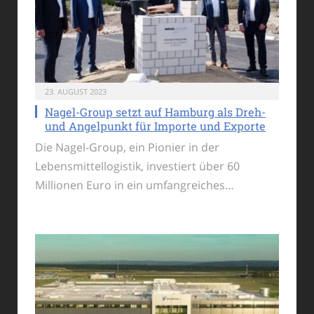
23. AUGUST 2023
Nagel-Group setzt auf Hamburg als Dreh-
und Angelpunkt für Importe und Exporte
Die Nagel-Group, ein Pionier in der
Lebensmittellogistik, investiert über 60
Millionen Euro in ein umfangreiches…