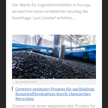
Der Markt für Logistikimmobilien in Europa
verzeichnet einen erheblichen Anstieg der
Nachfrage. Laut Catella* erhöhte…
16. AUGUST 2023
Covestro optimiert Prozess für nachhaltige
Kunststoffproduktion durch chemisches
Recycling
Covestro hat einen wegweisenden Prozess für