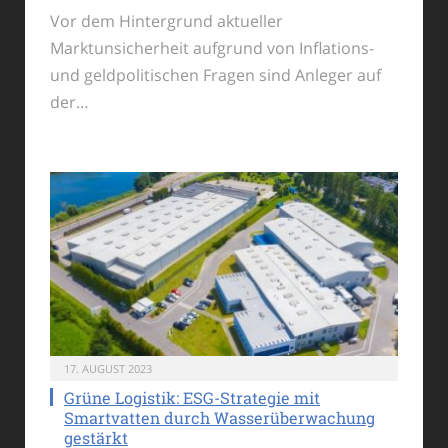
Vor dem Hintergrund aktueller
Marktunsicherheit aufgrund von Inflations-
und geldpolitischen Fragen sind Anleger auf
der…
17. AUGUST 2023
Grüne Logistik: ESG-Strategie mit
Smartvatten durch Wasserüberwachung
gestärkt