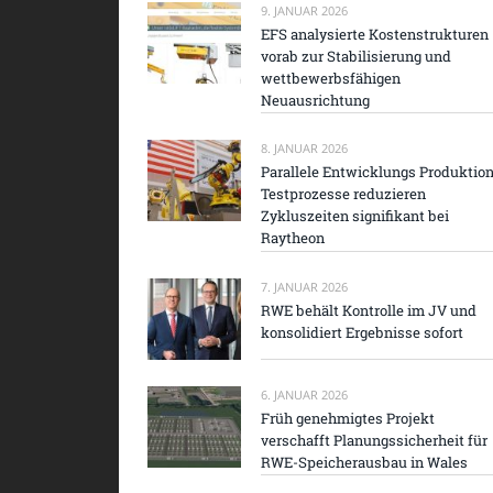
9. JANUAR 2026
EFS analysierte Kostenstrukturen
vorab zur Stabilisierung und
wettbewerbsfähigen
Neuausrichtung
8. JANUAR 2026
Parallele Entwicklungs Produktio
Testprozesse reduzieren
Zykluszeiten signifikant bei
Raytheon
7. JANUAR 2026
RWE behält Kontrolle im JV und
konsolidiert Ergebnisse sofort
6. JANUAR 2026
Früh genehmigtes Projekt
verschafft Planungssicherheit für
RWE-Speicherausbau in Wales