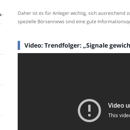
Daher ist es für Anleger wichtig, sich ausreichend
k-
spezielle Börsennews sind eine gute Informationsqu
Video: Trendfolger: „Signale gewic