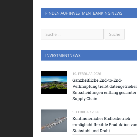
FINDEN AUF INVESTMENTBANKING NEWS
INVESTMENTNEWS
10. FEBRUAR 2026
Ganzheitliche End-to-End-
Verknüpfung treibt datengetriebe
Entscheidungen entlang gesamter
Supply Chain
9. FEBRUAR 2026
Kontinuierlicher Endlosbetrieb
ermöglicht flexible Produktion vo
Stabstahl und Draht