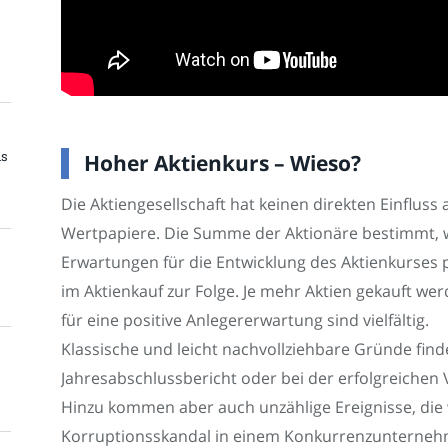
ns
Hoher Aktienkurs – Wieso?
Die Aktiengesellschaft hat keinen direkten Einfluss
Wertpapiere. Die Summe der Aktionäre bestimmt, wo
Erwartungen für die Entwicklung des Aktienkurses po
im Aktienkauf zur Folge. Je mehr Aktien gekauft w
für eine positive Anlegererwartung sind vielfältig.
Klassische und leicht nachvollziehbare Gründe find
Jahresabschlussbericht oder bei der erfolgreiche
Hinzu kommen aber auch unzählige Ereignisse, die w
Korruptionsskandal in einem Konkurrenzunternehm