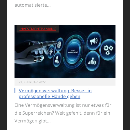
automatisierte…
INVESTMENTBANKING
21. FEBRUAR 2022
Vermögensverwaltung: Besser in
professionelle Hände geben
Eine Vermögensverwaltung ist nur etwas für
die Superreichen? Weit gefehlt, denn für ein
Vermögen gibt…