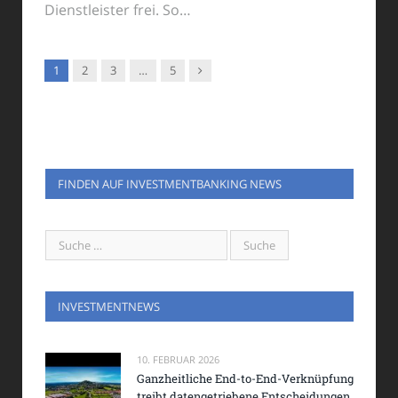
Dienstleister frei. So…
Nachfolger
1
2
3
…
5
FINDEN AUF INVESTMENTBANKING NEWS
INVESTMENTNEWS
10. FEBRUAR 2026
Ganzheitliche End-to-End-Verknüpfung
treibt datengetriebene Entscheidungen