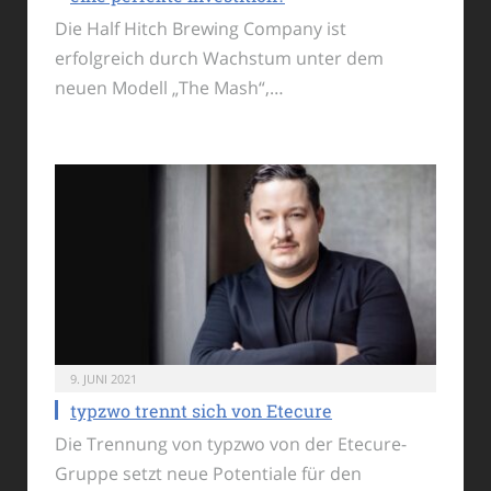
Die Half Hitch Brewing Company ist
erfolgreich durch Wachstum unter dem
neuen Modell „The Mash“,…
9. JUNI 2021
typzwo trennt sich von Etecure
Die Trennung von typzwo von der Etecure-
Gruppe setzt neue Potentiale für den