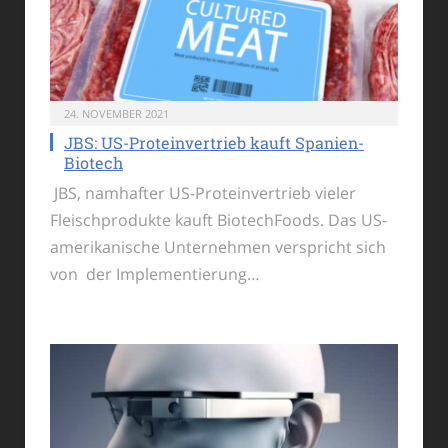
24. NOVEMBER 2021
JBS: US-Proteinvertrieb kauft Spanien-
Biotech
JBS, namhafter US-Proteinvertrieb vieler
Fleischprodukte kauft BiotechFoods. Das US-
amerikanische Unternehmen verspricht sich
von der Implementierung…