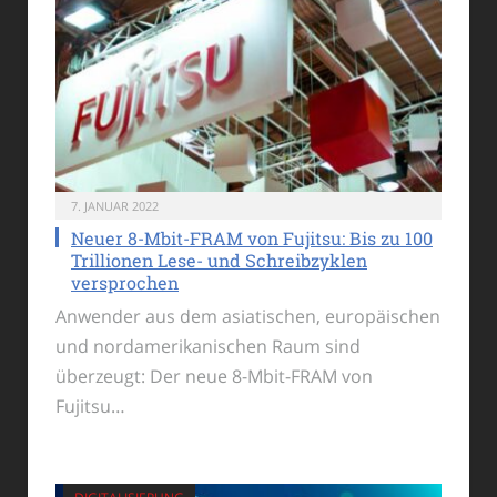
7. JANUAR 2022
Neuer 8-Mbit-FRAM von Fujitsu: Bis zu 100
Trillionen Lese- und Schreibzyklen
versprochen
Anwender aus dem asiatischen, europäischen
und nordamerikanischen Raum sind
überzeugt: Der neue 8-Mbit-FRAM von
Fujitsu…