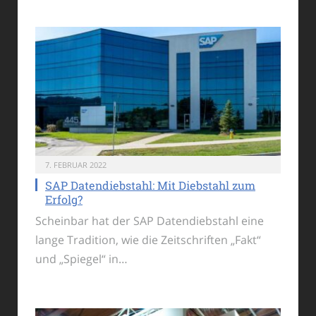
7. FEBRUAR 2022
SAP Datendiebstahl: Mit Diebstahl zum
Erfolg?
Scheinbar hat der SAP Datendiebstahl eine
lange Tradition, wie die Zeitschriften „Fakt“
und „Spiegel“ in…