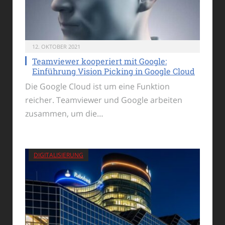
12. OKTOBER 2021
Teamviewer kooperiert mit Google:
Einführung Vision Picking in Google Cloud
Die Google Cloud ist um eine Funktion
reicher. Teamviewer und Google arbeiten
zusammen, um die…
DIGITALISIERUNG