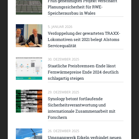
Früh genehmigtes Projekt verschafft
Planungssicherheit für RWE-
Speicherausbau in Wales
5. JANUAR 2026
Verdoppelung der gewarteten TRAXX-
Lokomotiven seit 2021 belegt Alstoms
Servicequalität
30. DEZEMBER 2025
Staatliche Preisbremsen-Ende lässt
Fernwärmepreise Ende 2024 deutlich
schlagartig steigen
29. DEZEMBER 2025
Synology betont fortlaufende
Sicherheitsverantwortung und
internationale Zusammenarbeit mit
Forschern
26. DEZEMBER 2025
Umspannwerk Erkeln verbindet neuen