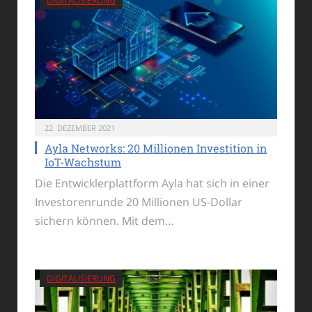
DIGITALISIERUNG
22. DEZEMBER 2021
Ayla Networks: 20 Millionen Investition in
IoT-Wachstum
Die Entwicklerplattform Ayla hat sich in einer
Investorenrunde 20 Millionen US-Dollar
sichern können. Mit dem…
DIGITALISIERUNG