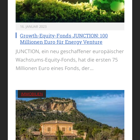
16. JANUAR 2023
Growth-Equity-Fonds JUNCTION: 100
Millionen Euro für Energy Venture
JUNCTION, ein neu geschaffener europäischer
Wachstums-Equity-Fonds, hat die ersten 75
Millionen Euro eines Fonds, der…
IMMOBILIEN