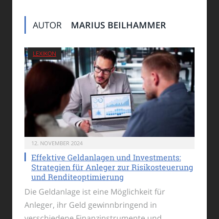
AUTOR
MARIUS BEILHAMMER
LEXIKON
12. NOVEMBER 2024
Effektive Geldanlagen und Investments:
Strategien für Anleger zur Risikosteuerung
und Renditeoptimierung
Die Geldanlage ist eine Möglichkeit für
Anleger, ihr Geld gewinnbringend in
verschiedene Finanzinstrumente und