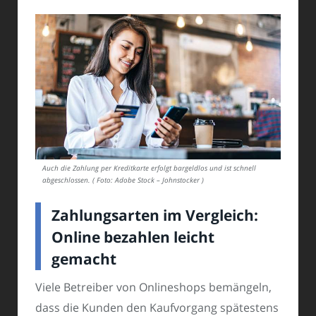
Auch die Zahlung per Kreditkarte erfolgt bargeldlos und ist schnell
abgeschlossen. ( Foto: Adobe Stock – Johnstocker )
Zahlungsarten im Vergleich:
Online bezahlen leicht
gemacht
Viele Betreiber von Onlineshops bemängeln,
dass die Kunden den Kaufvorgang spätestens