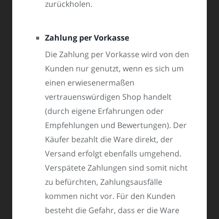
zurückholen.
Zahlung per Vorkasse
Die Zahlung per Vorkasse wird von den
Kunden nur genutzt, wenn es sich um
einen erwiesenermaßen
vertrauenswürdigen Shop handelt
(durch eigene Erfahrungen oder
Empfehlungen und Bewertungen). Der
Käufer bezahlt die Ware direkt, der
Versand erfolgt ebenfalls umgehend.
Verspätete Zahlungen sind somit nicht
zu befürchten, Zahlungsausfälle
kommen nicht vor. Für den Kunden
besteht die Gefahr, dass er die Ware