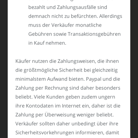
bezahlt und Zahlungsausfälle sind
demnach nicht zu befürchten. Allerdings
muss der Verkäufer monatliche
Gebühren sowie Transaktionsgebühren
in Kauf nehmen.
Käufer nutzen die Zahlungsweisen, die ihnen
die größtmögliche Sicherheit bei gleichzeitig
minimalstem Aufwand bieten. Paypal und die
Zahlung per Rechnung sind daher besonders
beliebt. Viele Kunden geben zudem ungern
ihre Kontodaten im Internet ein, daher ist die
Zahlung per Überweisung weniger beliebt.
Verkäufer sollten daher unbedingt über ihre
Sicherheitsvorkehrungen informieren, damit