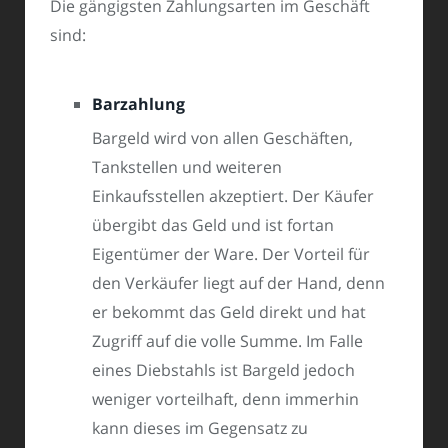
Die gängigsten Zahlungsarten im Geschäft
sind:
Barzahlung
Bargeld wird von allen Geschäften,
Tankstellen und weiteren
Einkaufsstellen akzeptiert. Der Käufer
übergibt das Geld und ist fortan
Eigentümer der Ware. Der Vorteil für
den Verkäufer liegt auf der Hand, denn
er bekommt das Geld direkt und hat
Zugriff auf die volle Summe. Im Falle
eines Diebstahls ist Bargeld jedoch
weniger vorteilhaft, denn immerhin
kann dieses im Gegensatz zu