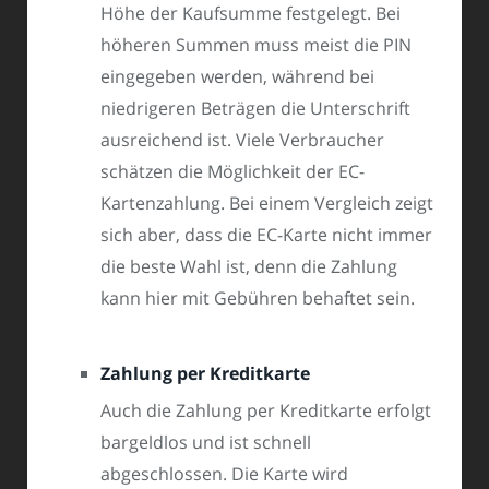
Höhe der Kaufsumme festgelegt. Bei
höheren Summen muss meist die PIN
eingegeben werden, während bei
niedrigeren Beträgen die Unterschrift
ausreichend ist. Viele Verbraucher
schätzen die Möglichkeit der EC-
Kartenzahlung. Bei einem Vergleich zeigt
sich aber, dass die EC-Karte nicht immer
die beste Wahl ist, denn die Zahlung
kann hier mit Gebühren behaftet sein.
Zahlung per Kreditkarte
Auch die Zahlung per Kreditkarte erfolgt
bargeldlos und ist schnell
abgeschlossen. Die Karte wird