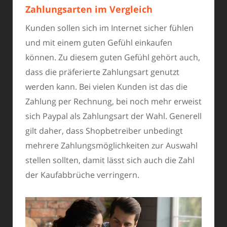
Zahlungsarten im Vergleich
Kunden sollen sich im Internet sicher fühlen
und mit einem guten Gefühl einkaufen
können. Zu diesem guten Gefühl gehört auch,
dass die präferierte Zahlungsart genutzt
werden kann. Bei vielen Kunden ist das die
Zahlung per Rechnung, bei noch mehr erweist
sich Paypal als Zahlungsart der Wahl. Generell
gilt daher, dass Shopbetreiber unbedingt
mehrere Zahlungsmöglichkeiten zur Auswahl
stellen sollten, damit lässt sich auch die Zahl
der Kaufabbrüche verringern.