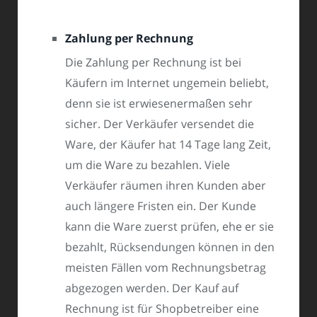
Zahlung per Rechnung
Die Zahlung per Rechnung ist bei
Käufern im Internet ungemein beliebt,
denn sie ist erwiesenermaßen sehr
sicher. Der Verkäufer versendet die
Ware, der Käufer hat 14 Tage lang Zeit,
um die Ware zu bezahlen. Viele
Verkäufer räumen ihren Kunden aber
auch längere Fristen ein. Der Kunde
kann die Ware zuerst prüfen, ehe er sie
bezahlt, Rücksendungen können in den
meisten Fällen vom Rechnungsbetrag
abgezogen werden. Der Kauf auf
Rechnung ist für Shopbetreiber eine