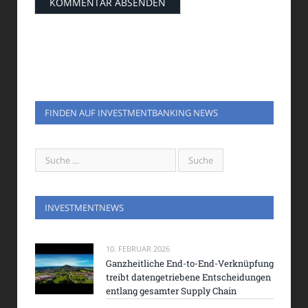
FINDEN AUF INVESTMENTBANKING NEWS
INVESTMENTNEWS
10. FEBRUAR 2026
Ganzheitliche End-to-End-Verknüpfung
treibt datengetriebene Entscheidungen
entlang gesamter Supply Chain