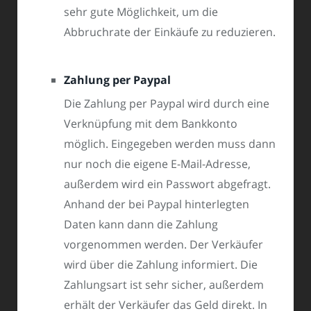
sehr gute Möglichkeit, um die
Abbruchrate der Einkäufe zu reduzieren.
Zahlung per Paypal
Die Zahlung per Paypal wird durch eine
Verknüpfung mit dem Bankkonto
möglich. Eingegeben werden muss dann
nur noch die eigene E-Mail-Adresse,
außerdem wird ein Passwort abgefragt.
Anhand der bei Paypal hinterlegten
Daten kann dann die Zahlung
vorgenommen werden. Der Verkäufer
wird über die Zahlung informiert. Die
Zahlungsart ist sehr sicher, außerdem
erhält der Verkäufer das Geld direkt. In