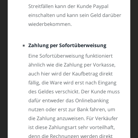
Streitfällen kann der Kunde Paypal
einschalten und kann sein Geld darüber
wiederbekommen.
Zahlung per Sofortüberweisung
Eine Sofortüberweisung funktioniert
ähnlich wie die Zahlung per Vorkasse,
auch hier wird der Kaufbetrag direkt
fällig, die Ware wird erst nach Eingang
des Geldes verschickt. Der Kunde muss
dafür entweder das Onlinebanking
nutzen oder erst zur Bank fahren, um
die Zahlung anzuweisen. Für Verkäufer
ist diese Zahlungsart sehr vorteilhaft,
denn die Rechnungen werden direkt