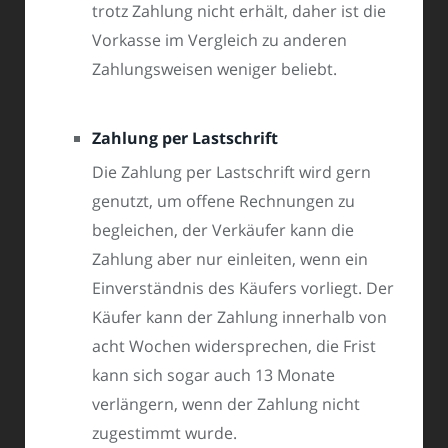
trotz Zahlung nicht erhält, daher ist die
Vorkasse im Vergleich zu anderen
Zahlungsweisen weniger beliebt.
Zahlung per Lastschrift
Die Zahlung per Lastschrift wird gern
genutzt, um offene Rechnungen zu
begleichen, der Verkäufer kann die
Zahlung aber nur einleiten, wenn ein
Einverständnis des Käufers vorliegt. Der
Käufer kann der Zahlung innerhalb von
acht Wochen widersprechen, die Frist
kann sich sogar auch 13 Monate
verlängern, wenn der Zahlung nicht
zugestimmt wurde.