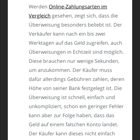
Werden
Online-Zahlungsarten im
Vergleich
gesehen, zeigt sich, dass die
Überweisung besonders beliebt ist. Der
Verkäufer kann nach ein bis zwei
Werktagen auf das Geld zugreifen, auch
Überweisungen in Echtzeit sind möglich.
Diese brauchen nur wenige Sekunden,
um anzukommen. Der Käufer muss
dafür allerdings Gebühren zahlen, deren
Höhe von seiner Bank festgelegt ist. Die
Überweisung ist schnell, einfach und
unkompliziert, schon ein geringer Fehler
kann aber zur Folge haben, dass das
Geld auf einem falschen Konto landet.
Der Käufer kann dieses nicht einfach