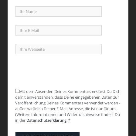
Mit dem Absenden Deines Kommentars erklärst Du Dich
damit einverstanden, dass Deine eingegebenen Daten zur
Veröffentlichung Deines Kommentars verwendet werden -
außer natürlich Deiner E-Mail-Adresse, die ist nur für uns.
(Weitere Informationen und Widerrufshinweise findest Du
in der
Datenschutzerklärung
.
*