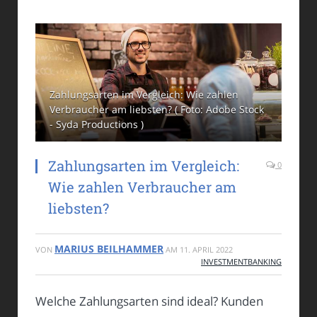
Zahlungsarten im Vergleich: Wie zahlen
Verbraucher am liebsten? ( Foto: Adobe Stock
- Syda Productions )
Zahlungsarten im Vergleich:
0
Wie zahlen Verbraucher am
liebsten?
MARIUS BEILHAMMER
VON
AM
11. APRIL 2022
INVESTMENTBANKING
Welche Zahlungsarten sind ideal? Kunden