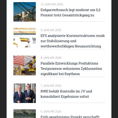
12. JANUAR 2026
Erdgasverbrauch legt moderat um 0,2
Prozent trotz Gesamtrückgang zu
9. JANUAR 2026
EFS analysierte Kostenstrukturen vorab
zur Stabilisierung und
wettbewerbsfähigen Neuausrichtung
8. JANUAR 2026
Parallele Entwicklungs Produktions
Testprozesse reduzieren Zykluszeiten
signifikant bei Raytheon
7. JANUAR 2026
RWE behält Kontrolle im JV und
konsolidiert Ergebnisse sofort
6. JANUAR 2026
Früh genehmigtes Projekt verschafft