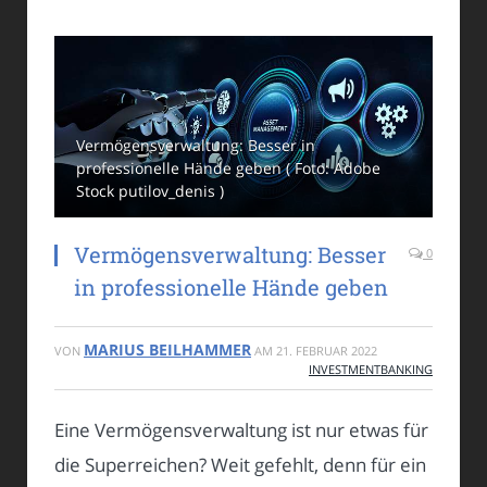
Vermögensverwaltung: Besser in
professionelle Hände geben ( Foto: Adobe
Stock putilov_denis )
Vermögensverwaltung: Besser
0
in professionelle Hände geben
MARIUS BEILHAMMER
VON
AM
21. FEBRUAR 2022
INVESTMENTBANKING
Eine Vermögensverwaltung ist nur etwas für
die Superreichen? Weit gefehlt, denn für ein