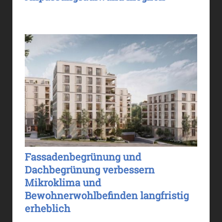
Fassadenbegrünung und
Dachbegrünung verbessern
Mikroklima und
Bewohnerwohlbefinden langfristig
erheblich